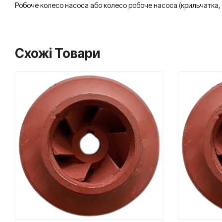
Робоче колесо насоса або колесо робоче насоса (крильчатка, т
Схожі Товари