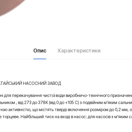
Опис
Характеристики
КАТАЙСЬКИЙ НАСОСНИЙ ЗАВОД
ні для перекачування чистої води виробничо-технічного призначення
ником , від 273 до 378К (від 0 до +105 С) з подвійним м’яким сальник
мічною активністю, що містять тверді включення розміром до 0,2 мм,
 торцеве. Найбільший тиск на вході в насос: для насосів з м’яким 