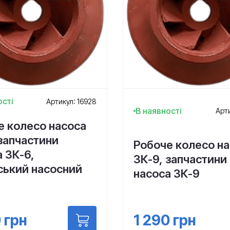
ості
Артикул: 16928
В наявності
Арти
е колесо насоса
запчастини
Робоче колесо н
 3К-6,
3К-9, запчастини
ський насосний
насоса 3К-9
1 290
грн
0
грн