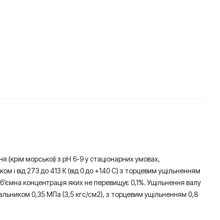
 (крім морської) з рН 6-9 у стаціонарних умовах,
ом і від 273 до 413 К (від 0 до +140 С) з торцевим ущільненням
 об’ємна концентрація яких не перевищує 0,1%. Ущільнення валу
сальником 0,35 МПа (3,5 кгс/см2), з торцевим ущільненням 0,8