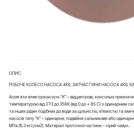
ОПИС
РОБОЧЕ КОЛЕСО НАСОСА 4К6, ЗАПЧАСТИНИ НАСОСА 4К6, 
Агрегати електронасосні “К” – відцентрові, консольні призначе
температурою від 273 до 358К (від 0 до + 85 С) з одинарним саль
та інших рідин подібних до води за щільністю, в’язкістю та хі
насосів типу “К” – одинарне, подвійне сальникове або одинарне
МПа (8,0 кгс/см2). Матеріал проточної частини – сірий чавун.