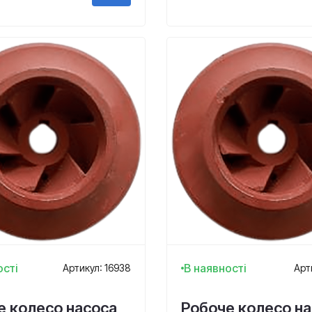
ості
В наявності
Артикул: 16938
Арт
е колесо насоса
Робоче колесо н