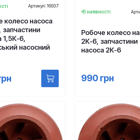
ості
Артикул: 16937
В наявності
Арти
е колесо насоса
, запчастини
Робоче колесо н
 1,5К-6,
2К-6, запчастини
ський насосний
насоса 2К-6
990
грн
грн