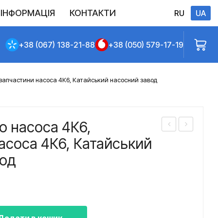
ІНФОРМАЦІЯ
КОНТАКТИ
RU
UA
Виконані постачання
Політика конфіденційності
Повернення
Доставлення та сплата
Договір публічної оферти
+38 (067) 138-21-88
+38 (050) 579-17-19
 запчастини насоса 4К6, Катайський насосний завод
о насоса 4К6,
обо
обо
асоса 4К6, Катайський
че
че
вод
кол
кол
есо
есо
нас
нас
оса
оса