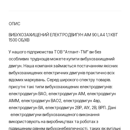
ОПИС
ВИБУХОЗАХИЩЕНИЙ ЕЛЕКТРОДВИГУН АІМ 90 LA4 1,1 КВТ
1500 ОБ/ХВ
У нашого підприємства ТОВ “Атлант-ТМ” ви без
особливих труднощів можете купити вибухозахищений
двигун. Наша компанія займається постачанням якісних
вибухозахищених електричних двигунів практично всіх
відомих маркувань. Серед широкого спектру товарів.
присутні такі типи вибухозахищених електродвигунів:
електродвигун ВАО, електродвигун АІМ, електродвигун
АІММ, електродвигун ВАО2, електродвигун 4вр,
електродвигун ВА, електродвигун 2ВР, АІУ, 2В, ВРП. Дані
електродвигуни вибухозахищеного виконання
використовують на виробництвах та роботах з
підвищеним рівнем вибухонебезпечності, таких як вугільні