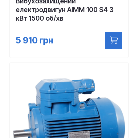
Вибухозахищений
електродвигун АІММ 100 S4 3
кВт 1500 об/хв
5 910
грн