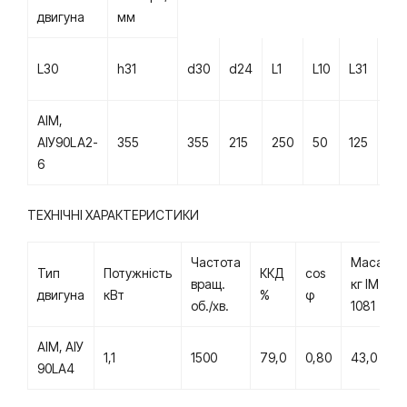
двигуна
мм
L30
h31
d30
d24
L1
L10
L31
d1
АІМ,
AІУ90LA2-
355
355
215
250
50
125
56
6
ТЕХНІЧНІ ХАРАКТЕРИСТИКИ
Частота
Маса
Тип
Потужність
ККД
cos
вращ.
кг IМ
двигуна
кВт
%
φ
об./хв.
1081
АІМ, АІУ
1,1
1500
79,0
0,80
43,0
90LА4