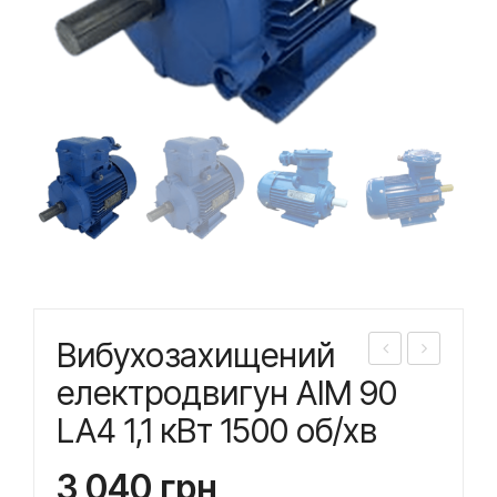
Вибухозахищений
ибу
ибу
електродвигун АІМ 90
хоз
хоз
LA4 1,1 кВт 1500 об/хв
ахи
ахи
ще
ще
3 040
грн