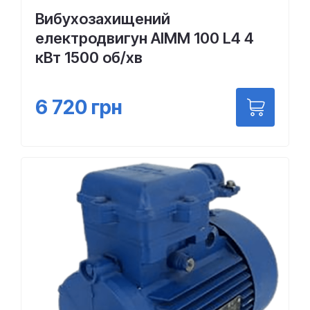
Вибухозахищений
електродвигун АІММ 100 L4 4
кВт 1500 об/хв
6 720
грн