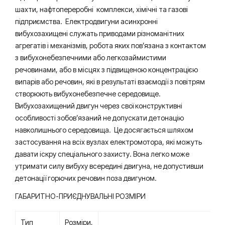
шахти, нафтопереробні комплекси, хімічні та газові
підприємства. Електродвигуни асинхронні
вибухозахищені служать приводами різноманітних
агрегатів і механізмів, робота яких пов’язана з контактом
з вибухонебезпечними або легкозаймистими
речовинами, або в місцях з підвищеною концентрацією
випарів або речовин, які в результаті взаємодії з повітрям
створюють вибухонебезпечне середовище.
Вибухозахищений двигун через свої конструктивні
особливості зобов’язаний не допускати детонацію
навколишнього середовища. Це досягається шляхом
застосування на всіх вузлах електромотора, які можуть
давати іскру спеціального захисту. Вона легко може
утримати силу вибуху всередині двигуна, не допустивши
детонації горючих речовин поза двигуном.
ГАБАРИТНО-ПРИЄДНУВАЛЬНІ РОЗМІРИ
Тип
Розміри,