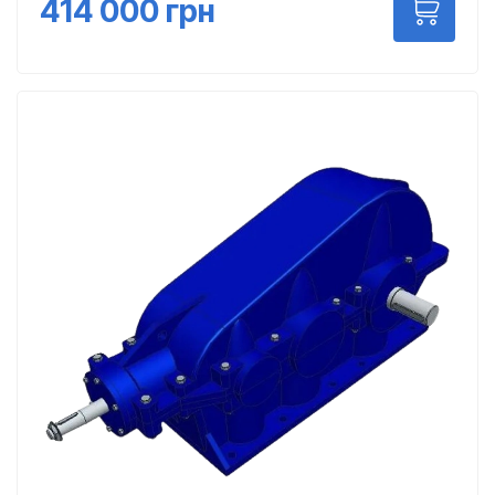
414 000
грн