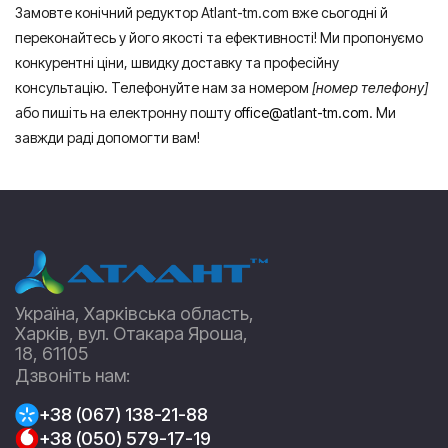
Замовте конічний редуктор Atlant-tm.com вже сьогодні й
переконайтесь у його якості та ефективності! Ми пропонуємо
конкурентні ціни, швидку доставку та професійну
консультацію. Телефонуйте нам за номером
[номер телефону]
або пишіть на електронну пошту
office@atlant-tm.com
. Ми
завжди раді допомогти вам!
Україна, Харківська область,
Харків, вул. Отакара Яроша,
18, 61105
Дзвоніть нам:
+38 (067) 138-21-88
+38 (050) 579-17-19