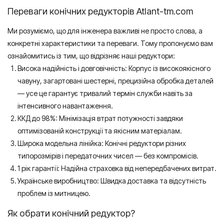
Переваги конічних редукторів Atlant-tm.com
Ми розуміємо, що для інженера важливі не просто слова, а
конкретні характеристики та переваги. Тому пропонуємо вам
ознайомитись із тим, що відрізняє наші редуктори:
Висока надійність і довговічність: Корпус із високоякісного
чавуну, загартовані шестерні, прецизійна обробка деталей
— усе це гарантує тривалий термін служби навіть за
інтенсивного навантаження.
ККД до 98%: Мінімізація втрат потужності завдяки
оптимізованій конструкції та якісним матеріалам.
Широка модельна лінійка: Конічні редуктори різних
типорозмірів і передаточних чисел — без компромісів.
1 рік гарантії: Надійна страховка від непередбачених витрат.
Українське виробництво: Швидка доставка та відсутність
проблем із митницею.
Як обрати конічний редуктор?