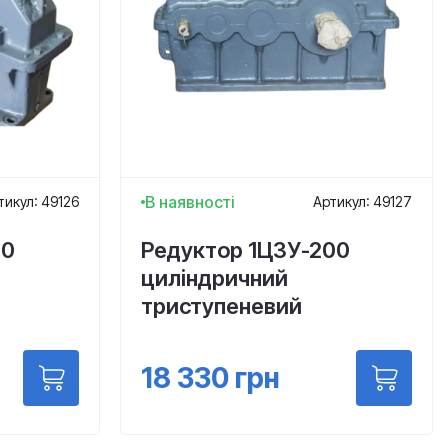
В наявності
тикул: 49126
Артикул: 49127
60
Редуктор 1Ц3У-200
циліндричний
триступеневий
18 330
грн