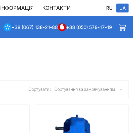
ІНФОРМАЦІЯ
КОНТАКТИ
RU
UA
Виконані постачання
Політика конфіденційності
Повернення
Доставлення та сплата
Договір публічної оферти
+38 (067) 138-21-88
+38 (050) 579-17-19
Сортувати :
Сортування за замовчуванням