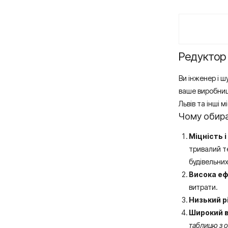
Редуктор 
Ви інженер і 
ваше виробницт
Львів та інші мі
Чому обира
Міцність і
тривалий те
будівельних
Висока еф
витрати.
Низький р
Широкий в
таблицю з 