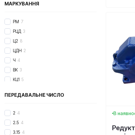
МАРКУВАННЯ
РМ
7
РЦД
3
Ц2
8
ЦДН
2
Ч
4
ВК
3
КЦ1
5
КЦ2
4
ПЕРЕДАВАЛЬНЕ ЧИСЛО
1ЦУ
4
1Ц2У
8
2
4
В наявно
1Ц2Н
2
2.5
4
Редукт
1Ц3У
6
3.15
4