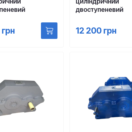
ричний
циліндричний
пеневий
двоступеневий
грн
12 200
грн