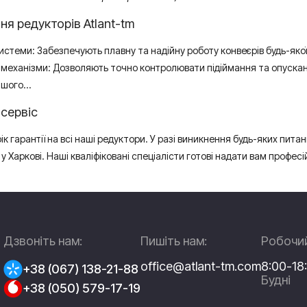
ня редукторів Atlant-tm
истеми: Забезпечують плавну та надійну роботу конвеєрів будь-якої
і механізми: Дозволяють точно контролювати підіймання та опускан
іншого…
 сервіс
ік гарантії на всі наші редуктори. У разі виникнення будь-яких пит
 Харкові. Наші кваліфіковані спеціалісти готові надати вам профес
Дзвоніть нам:
Пишіть нам:
Робочий
office@atlant-tm.com
8:00-18
+38 (067) 138-21-88
Будні
+38 (050) 579-17-19