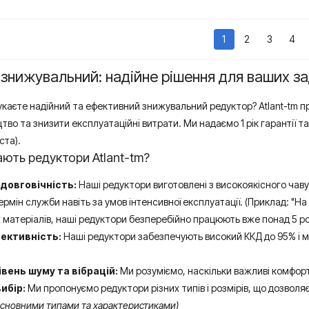
1
2
3
4
знижувальний: надійне рішення для ваших з
шукаєте надійний та ефективний знижувальний редуктор? Atlant-tm п
во та знизити експлуатаційні витрати. Ми надаємо 1 рік гарантії та 
ста).
ють редуктори Atlant-tm?
 довговічність:
Наші редуктори виготовлені з високоякісного чав
рмін служби навіть за умов інтенсивної експлуатації. (Приклад: "На
 матеріалів, наші редуктори безперебійно працюють вже понад 5 рокі
ективність:
Наші редуктори забезпечують високий ККД до 95% і мін
івень шуму та вібрацій:
Ми розуміємо, наскільки важливі комфорт
ибір:
Ми пропонуємо редуктори різних типів і розмірів, що дозволя
основними типами та характеристиками)