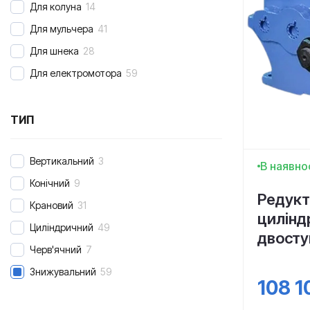
Для колуна
14
Для мульчера
41
Для шнека
28
Для електромотора
59
ТИП
Вертикальний
3
В наявно
Конічний
9
Редукт
Крановий
31
цилінд
Циліндричний
49
двосту
Черв'ячний
7
Знижувальний
59
108 1