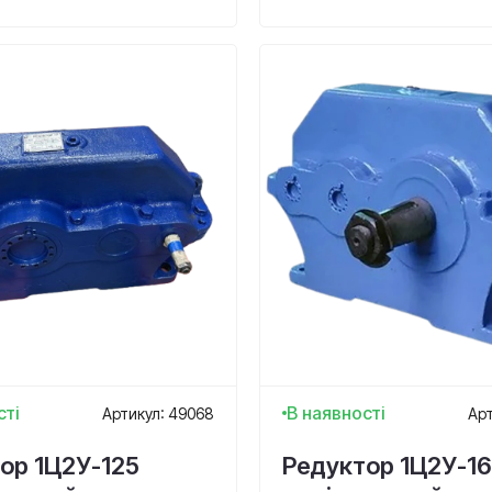
сті
В наявності
Артикул: 49068
Арт
ор 1Ц2У-125
Редуктор 1Ц2У-1