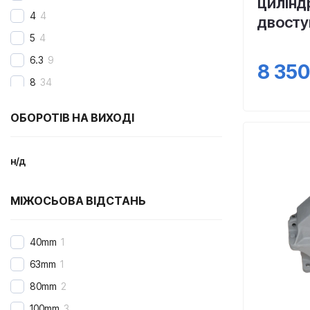
цилінд
2Ч
3
4
4
двосту
5
4
6.3
9
8 350
8
34
9
2
ОБОРОТІВ НА ВИХОДІ
10
43
11.2
2
н/д
12.5
37
14
8
МІЖОСЬОВА ВІДСТАНЬ
16
40
18
3
40mm
1
20
46
63mm
1
22.4
2
80mm
2
25
40
100mm
3