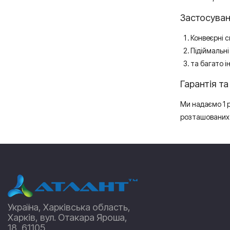
Застосуван
Конвеєрні с
Підіймальн
та багато 
Гарантія та
Ми надаємо 1 р
розташованих у
Україна, Харківська область,
Харків, вул. Отакара Яроша,
18, 61105