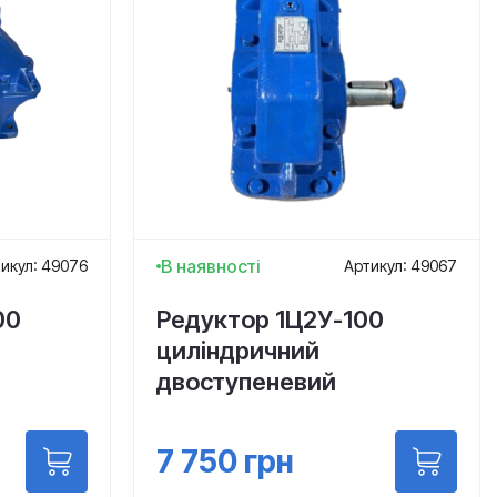
В наявності
икул: 49076
Артикул: 49067
00
Редуктор 1Ц2У-100
циліндричний
двоступеневий
7 750
грн