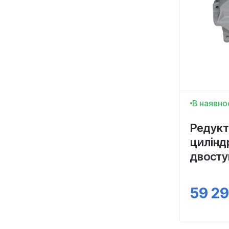
180
4
650mm
2
200
6
710mm
1
750mm
3
850mm
1
1000mm
3
1300mm
1
В наявно
Редукт
цилінд
двосту
59 2