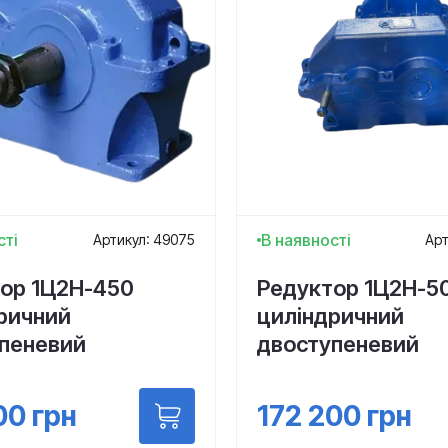
сті
В наявності
Артикул: 49075
Арт
ор 1Ц2Н-450
Редуктор 1Ц2Н-5
ричний
циліндричний
пеневий
двоступеневий
00
грн
172 200
грн