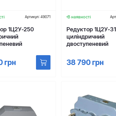
сті
В наявності
Артикул: 49071
Арт
ор 1Ц2У-250
Редуктор 1Ц2У-3
ричний
циліндричний
пеневий
двоступеневий
0
грн
38 790
грн