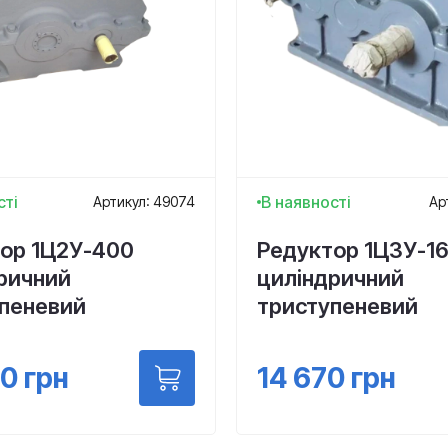
сті
В наявності
Артикул: 49074
Ар
ор 1Ц2У-400
Редуктор 1Ц3У-1
ричний
циліндричний
пеневий
триступеневий
90
грн
14 670
грн