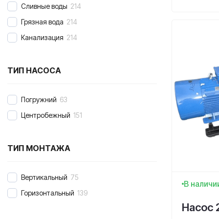
Сливные воды
214
Грязная вода
214
Канализация
214
ТИП НАСОСА
Погружний
63
Центробежный
151
ТИП МОНТАЖА
Вертикальный
75
В наличи
Горизонтальный
139
Насос 