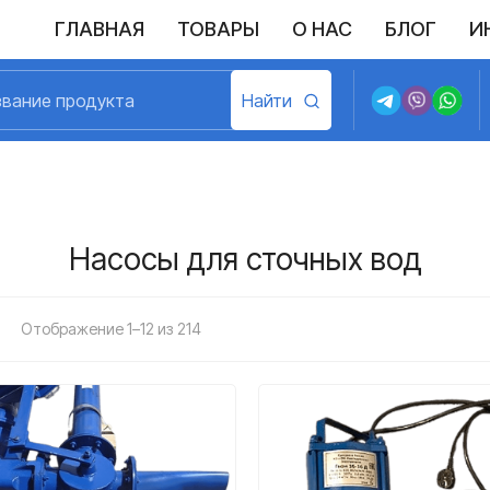
ГЛАВНАЯ
ТОВАРЫ
О НАС
БЛОГ
И
Выполненные поставки
Политика конфиденциальности
Возврат и обмен
Доставка и оплата
Договор пу
Насосы для сточных вод
Отображение 1–12 из 214