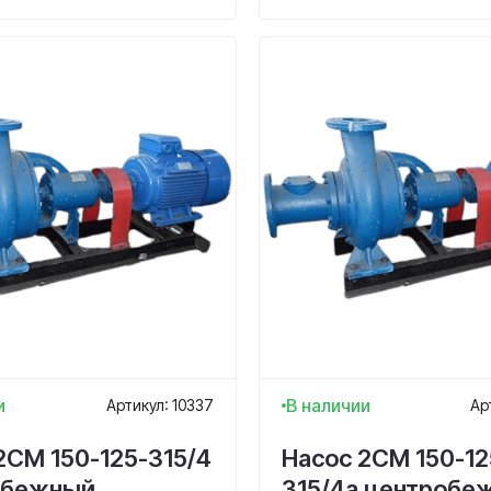
и
В наличии
Артикул: 10337
Ар
2СМ 150-125-315/4
Насос 2СМ 150-12
обежный,
315/4а центробе