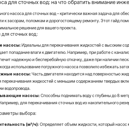
са для сточных вод: на что обратить внимание инж
ного насоса для сточных вод – критически важная задача для о
и к засорам, поломкам и дорогостоящему ремонту. Этот гайд пом
имальное решение для вашего проекта.
 для сточных вод:
е насосы:
Идеальны для перекачивания жидкостей с высоким сод
ает попадание влаги к двигателю. Например, при работе с канал
печит надежную и бесперебойную откачку, даже при наличии песка,
 когда использование погружного насоса позволило избежать зато
ужные насосы:
Часть двигателя находится над поверхностью жид
я перекачивания жидкостей с меньшим содержанием твердых вклю
ии водопровода.
ывающие насосы:
Способны поднимать воду с глубины до 8 мет
Например, для перекачивания сточных вод из накопительного резе
раметры выбора:
тельность (м³/ч):
Определяет объем жидкости, который насос 