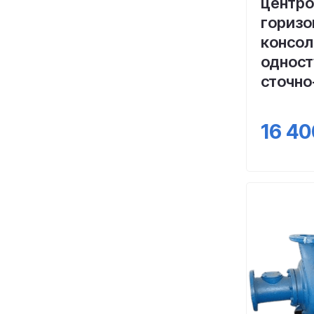
центр
горизо
консол
одност
сточно
16 40