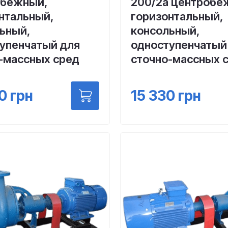
обежный,
200/2а центробе
нтальный,
горизонтальный,
ьный,
консольный,
упенчатый для
одноступенчатый
-массных сред
сточно-массных 
0
грн
15 330
грн