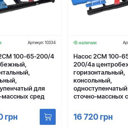
и
В наличии
Артикул: 10334
Ар
2СМ 100-65-200/4
Насос 2СМ 100-6
обежный,
200/4а центробе
нтальный,
горизонтальный,
ьный,
консольный,
упенчатый для
одноступенчатый
-массных сред
сточно-массных 
0
грн
16 720
грн