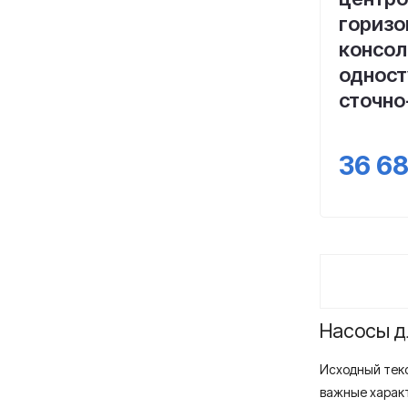
горизо
консол
одност
сточно
36 6
Насосы д
Исходный текс
важные харак