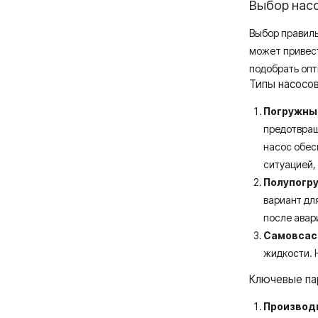
Выбор насо
Выбор правиль
может привест
подобрать опт
Типы насосов
Погружны
предотвращ
насос обес
ситуацией,
Полупогр
вариант дл
после авар
Самовсас
жидкости. 
Ключевые па
Производи