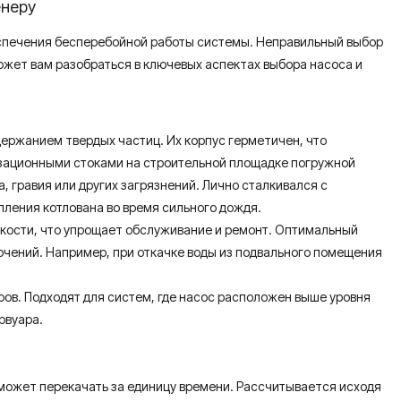
енеру
беспечения бесперебойной работы системы. Неправильный выбор
ожет вам разобраться в ключевых аспектах выбора насоса и
ержанием твердых частиц. Их корпус герметичен, что
изационными стоками на строительной площадке погружной
 гравия или других загрязнений. Лично сталкивался с
пления котлована во время сильного дождя.
кости, что упрощает обслуживание и ремонт. Оптимальный
чений. Например, при откачке воды из подвального помещения
ров. Подходят для систем, где насос расположен выше уровня
рвуара.
может перекачать за единицу времени. Рассчитывается исходя