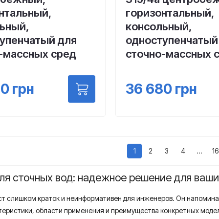
нтальный,
горизонтальный,
ьный,
консольный,
упенчатый для
одноступенчатый
-массных сред
сточно-массных 
80
грн
36 680
грн
1
2
3
4
…
16
ля сточных вод: надежное решение для ваш
т слишком краток и неинформативен для инженеров. Он напомина
теристики, области применения и преимущества конкретных моде