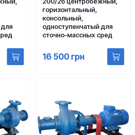
жный,
200/2б центробежный,
горизонтальный,
консольный,
 для
одноступенчатый для
сред
сточно-массных сред
16 500
грн