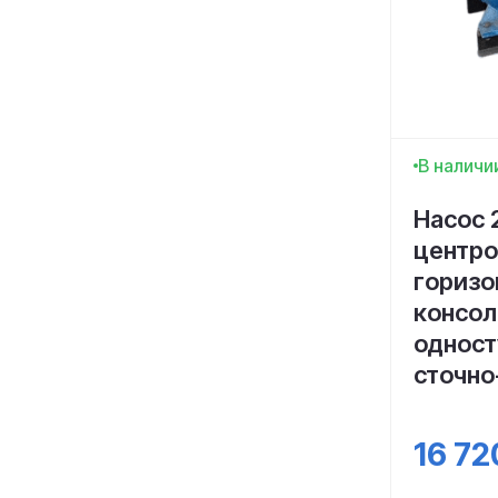
В наличи
Насос 
центр
горизо
консол
одност
сточно
16 72