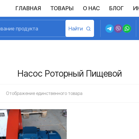
ГЛАВНАЯ
ТОВАРЫ
О НАС
БЛОГ
И
Выполненные поставки
Политика конфиденциальности
Возврат и обмен
Доставка и оплата
Договор пу
Насос Роторный Пищевой
Отображение единственного товара