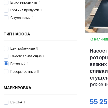
Вязкие продукты
1
Горячие продукти
1
С кусочками
1
ТИП НАСОСА
В наличи
Центробежные
8
Насос
Самовсасывающие
6
роторн
вязких
Роторний
1
сливки
Поверхностные
6
сгущен
ряжен
МАРКИРОВКА
55 2
ВЗ-ОРА
1