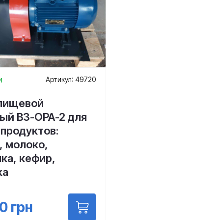
и
Артикул: 49720
 пищевой
ый В3-ОРА-2 для
 продуктов:
, молоко,
ка, кефир,
ка
50
грн