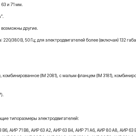
63 и 71 мм.
”.
, возможны другие.
220/380 В, 50 Гц; для электродвигателей более (включая) 132 габар
), комбинированное (IM 2081), с малым фланцем (IM 3181), комбинир
).
ющие типоразмеры электродвигателей:
 В6, АИР 71 В8, АИР 63 А2, АИР 63 В4, АИР 71 А6, АИР 80 А8, АИР 63 В