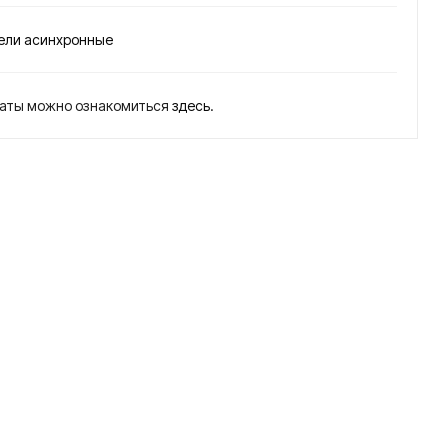
225
225
M6
M8
ели асинхронные
37
30
кВт
кВт
латы можно ознакомиться
здесь
.
/100
/75
0
0
об
об