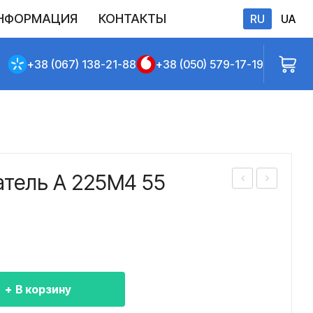
НФОРМАЦИЯ
КОНТАКТЫ
RU
UA
бличной оферты
+38 (067) 138-21-88
+38 (050) 579-17-19
атель А 225M4 55
лек
лек
тро
тро
дви
дви
гат
гат
ель
ель
В корзину
А
А