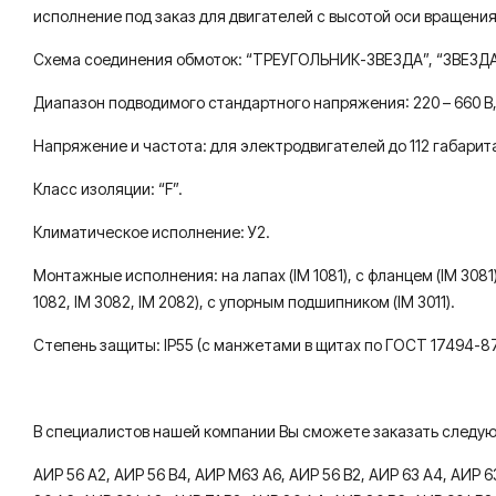
исполнение под заказ для двигателей с высотой оси вращения 
Схема соединения обмоток: “ТРЕУГОЛЬНИК-ЗВЕЗДА”, “ЗВЕЗДА
Диапазон подводимого стандартного напряжения: 220 – 660 В
Напряжение и частота: для электродвигателей до 112 габарита: 
Класс изоляции: “F”.
Климатическое исполнение: У2.
Монтажные исполнения: на лапах (IM 1081), с фланцем (IM 3081
1082, IM 3082, IM 2082), с упорным подшипником (IM 3011).
Степень защиты: IP55 (с манжетами в щитах по ГОСТ 17494-87
В специалистов нашей компании Вы сможете заказать следу
АИР 56 А2, АИР 56 В4, АИР М63 А6, АИР 56 В2, АИР 63 А4, АИР 63