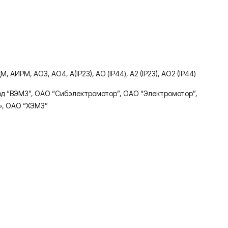
РМ, AО3, AО4, A(IP23), AО (IP44), A2 (IP23), АО2 (IP44)
од “ВЭМЗ”, ОАО “Сибэлектромотор”, ОАО “Электромотор”,
», ОАО “ХЭМЗ”