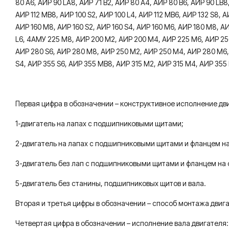
80 А6, АИР 90 LА8, АИР 71 В2, АИР 80 A4, АИР 80 В6, АИР 90 LВ8,
АИР 112 МВ8, АИР 100 S2, АИР 100 L4, АИР 112 МB6, АИР 132 S8, А
АИР 160 М8, АИР 160 S2, АИР 160 S4, АИР 160 М6, АИР 180 М8, А
L6, 4АМУ 225 М8, АИР 200 M2, АИР 200 M4, АИР 225 М6, АИР 250
АИР 280 S6, АИР 280 М8, АИР 250 М2, АИР 250 М4, АИР 280 М6, 
S4, АИР 355 S6, АИР 355 МB8, АИР 315 М2, АИР 315 М4, АИР 35
Первая цифра в обозначении – конструктивное исполнение дв
1-двигатель на лапах с подшипниковыми щитами;
2-двигатель на лапах с подшипниковыми щитами и фланцем н
3-двигатель без лап с подшипниковыми щитами и фланцем на
5-двигатель без станины, подшипниковых щитов и вала.
Вторая и третья цифры в обозначении – способ монтажа двиг
Четвертая цифра в обозначении – исполнение вала двигателя: