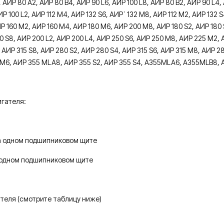
 АИР 80 А2, АИР 80 B4, АИР 90 L6, АИР 100 L8, АИР 80 В2, АИР 90 L4, 
ИР 100 L2, АИР 112 М4, АИР 132 S6, АИР` 132 М8, АИР 112 М2, АИР 132 
ИР 160 М2, АИР 160 М4, АИР 180 М6, АИР 200 M8, АИР 180 S2, АИР 180
 S8, АИР 200 L2, АИР 200 L4, АИР 250 S6, АИР 250 М8, АИР 225 М2, 
АИР 315 S8, АИР 280 S2, АИР 280 S4, АИР 315 S6, АИР 315 М8, АИР 28
5 М6, АИР 355 MLA8, АИР 355 S2, АИР 355 S4, А355МLA6, А355МLB8, 
игателя:
а одном подшипниковом щите
 одном подшипниковом щите
ателя (смотрите таблицу ниже)