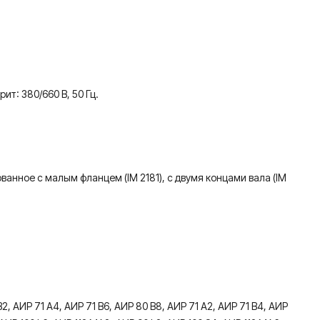
ит: 380/660 В, 50 Гц.
ованное с малым фланцем (IM 2181), с двумя концами вала (IM
2, АИР 71 А4, АИР 71 В6, АИР 80 В8, АИР 71 А2, АИР 71 В4, АИР