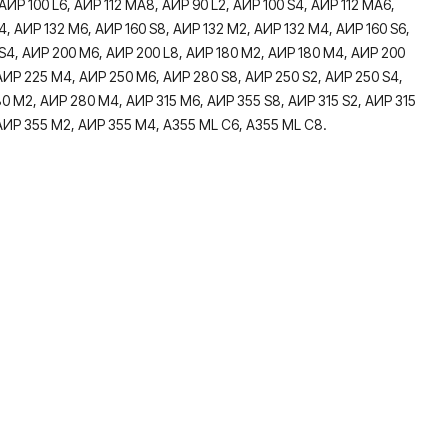
АИР 100 L6, АИР 112 МА8, АИР 90 L2, АИР 100 S4, АИР 112 МA6,
S4, АИР 132 М6, АИР 160 S8, АИР 132 М2, АИР 132 М4, АИР 160 S6,
 S4, АИР 200 M6, АИР 200 L8, АИР 180 М2, АИР 180 М4, АИР 200
АИР 225 М4, АИР 250 М6, АИР 280 S8, АИР 250 S2, АИР 250 S4,
0 М2, АИР 280 М4, АИР 315 М6, АИР 355 S8, АИР 315 S2, АИР 315
АИР 355 М2, АИР 355 М4, А355 МL C6, А355 МL C8.