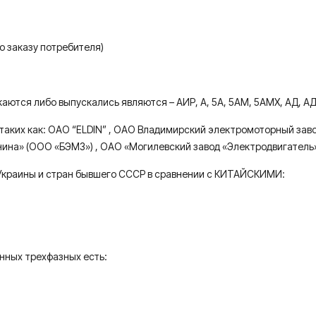
о заказу потребителя)
я либо выпускались являются – AИР, А, 5A, 5АМ, 5AМХ, AД, AДМ, AИ
таких как: ОАО “ELDIN” , ОАО Владимирский электромоторный зав
ина» (ООО «БЭМЗ») , ОАО «Могилевский завод «Электродвигатель
Украины и стран бывшего СССР в сравнении с КИТАЙСКИМИ:
нных трехфазных есть: