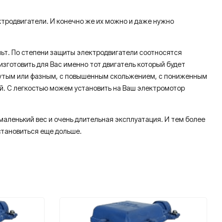
ктродвигатели. И конечно же их можно и даже нужно
льт. По степени защиты электродвигатели соотносятся
 изготовить для Вас именно тот двигатель который будет
нутым или фазным, с повышенным скольжением, с пониженным
. С легкостью можем установить на Ваш электромотор
аленький вес и очень длительная эксплуатация. И тем более
 становиться еще дольше.