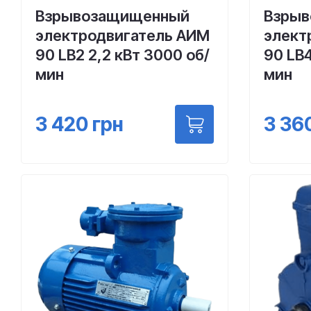
Взрывозащищенный
Взры
электродвигатель АИМ
элект
90 LВ2 2,2 кВт 3000 об/
90 LВ4
мин
мин
3 420
грн
3 36