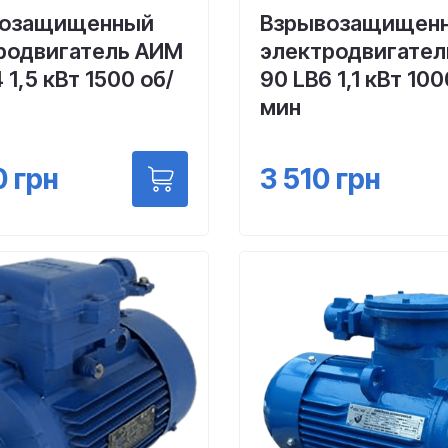
возащищенный
Взрывозащищен
родвигатель АИМ
электродвигате
 1,5 кВт 1500 об/
90 LВ6 1,1 кВт 100
мин
0
грн
3 510
грн