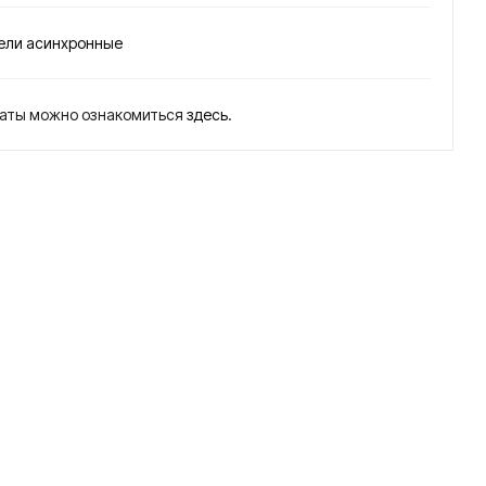
Р
Р
180
180
ели асинхронные
M2
M6
30
18,5
латы можно ознакомиться
здесь
.
кВт
кВт
300
100
0
0
об/
об/
мин
мин