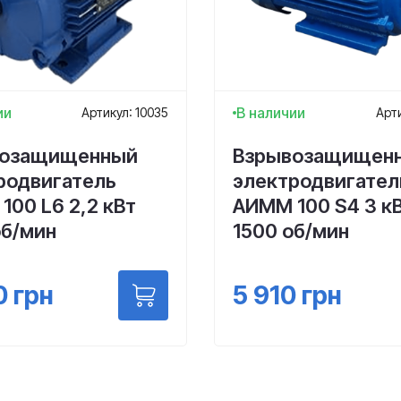
ии
В наличии
Артикул: 10035
Арти
возащищенный
Взрывозащищен
родвигатель
электродвигател
100 L6 2,2 кВт
АИММ 100 S4 3 к
об/мин
1500 об/мин
0
грн
5 910
грн