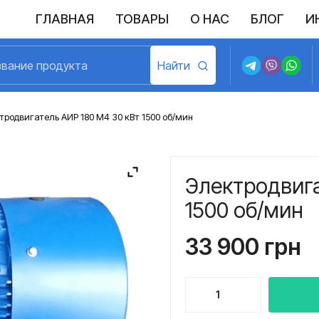
ГЛАВНАЯ
ТОВАРЫ
О НАС
БЛОГ
И
Выполненные поставки
Политика конфиденциальности
Возврат и обмен
Доставка и оплата
Договор пу
родвигатель АИР 180 M4 30 кВт 1500 об/мин
Электродвига
1500 об/мин
33 900
грн
Количество
товара