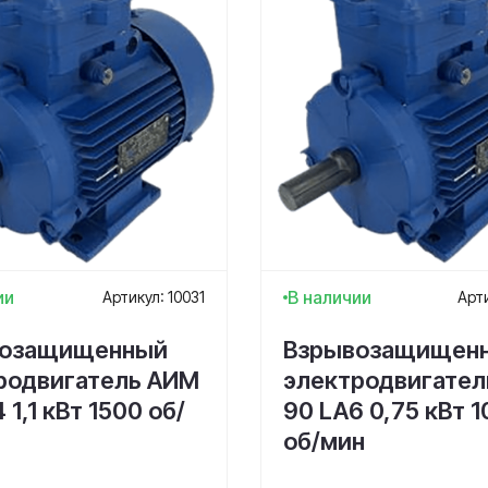
ии
В наличии
Артикул: 10031
Арти
возащищенный
Взрывозащищен
родвигатель АИМ
электродвигате
 1,1 кВт 1500 об/
90 LA6 0,75 кВт 
об/мин