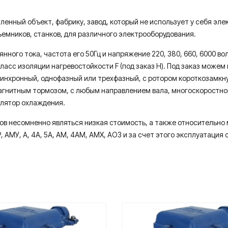
енный объект, фабрику, завод, который не использует у себя эле
ъемников, станков, для различного электрооборудования.
ного тока, частота его 50Гц и напряжение 220, 380, 660, 6000 во
класс изоляции нагревостойкости F (под заказ Н). Под заказ можем
синхронный, однофазный или трехфазный, с ротором короткозамк
гнитным тормозом, с любым направлением вала, многоскоростной
илятор охлаждения.
 несомненно являться низкая стоимость, а также относительно м
АМУ, А, 4А, 5А, АМ, 4АМ, АМХ, АО3 и за счет этого эксплуатация