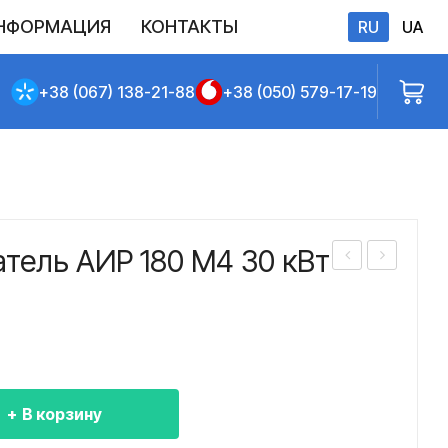
НФОРМАЦИЯ
КОНТАКТЫ
RU
UA
бличной оферты
+38 (067) 138-21-88
+38 (050) 579-17-19
тель АИР 180 M4 30 кВт
лек
лек
тро
тро
дви
дви
гат
гат
ель
ель
В корзину
АИ
АИ