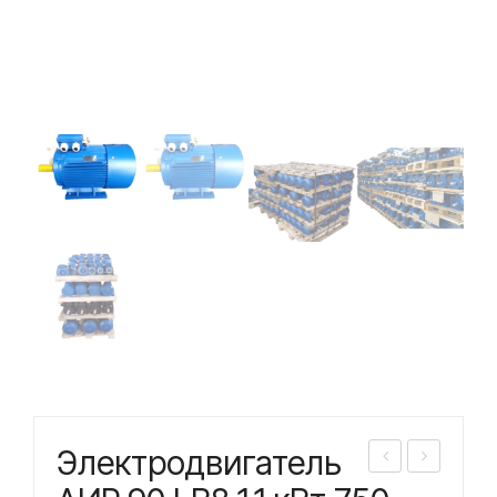
Электродвигатель
лек
ель