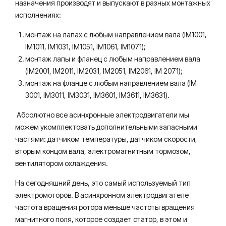
назначения производят и выпускают в разных монтажных
исполнениях:
монтаж на лапах с любым направлением вала (IM1001,
IM1011, IM1031, IM1051, IM1061, IM1071);
монтаж лапы и фланец с любым направлением вала
(IM2001, IM2011, IM2031, IM2051, IM2061, IM 2071);
монтаж на фланце с любым направлением вала (IM
3001, IM3011, IM3031, IM3601, IM3611, IM3631).​
Абсолютно все асинхронные электродвигатели мы
можем укомплектовать дополнительными запасными
частями: датчиком температуры, датчиком скорости,
вторым концом вала, электромагнитным тормозом,
вентилятором охлаждения.
На сегодняшний день, это самый используемый тип
электромоторов. В асинхронном электродвигателе
частота вращения ротора меньше частоты вращения
магнитного поля, которое создает статор, в этом и