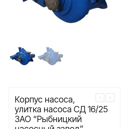
Корпус насоса,
орп
орп
улитка насоса СД 16/25
ус
ус
ЗАО “Рыбницкий
нас
нас
насосный завод”