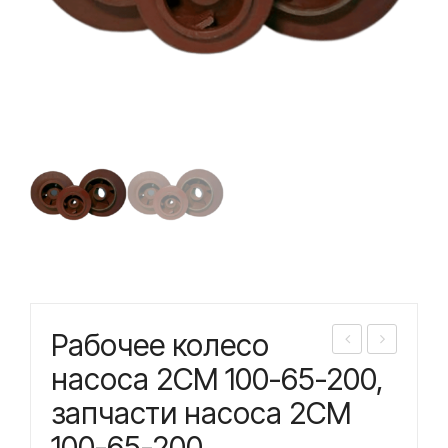
Рабочее колесо
або
або
насоса 2СМ 100-65-200,
чее
чее
запчасти насоса 2СМ
кол
кол
100-65-200