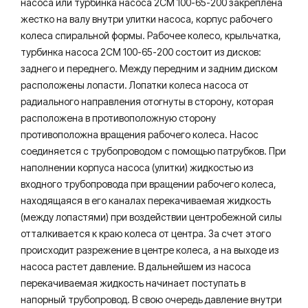
насоса или турбинка насоса 2СМ 100-65-200 закреплена
жестко на валу внутри улитки насоса, корпус рабочего
колеса спиральной формы. Рабочее колесо, крыльчатка,
турбинка насоса 2СМ 100-65-200 состоит из дисков:
заднего и переднего. Между передним и задним диском
расположены лопасти. Лопатки колеса насоса от
радиального направления отогнуты в сторону, которая
расположена в противоположную сторону
противоположна вращения рабочего колеса. Насос
соединяется с трубопроводом с помощью патрубков. При
наполнении корпуса насоса (улитки) жидкостью из
входного трубопровода при вращении рабочего колеса,
находящаяся в его каналах перекачиваемая жидкость
(между лопастями) при воздействии центробежной силы
отталкивается к краю колеса от центра. За счет этого
происходит разрежение в центре колеса, а на выходе из
насоса растет давление. В дальнейшем из насоса
перекачиваемая жидкость начинает поступать в
напорный трубопровод. В свою очередь давление внутри