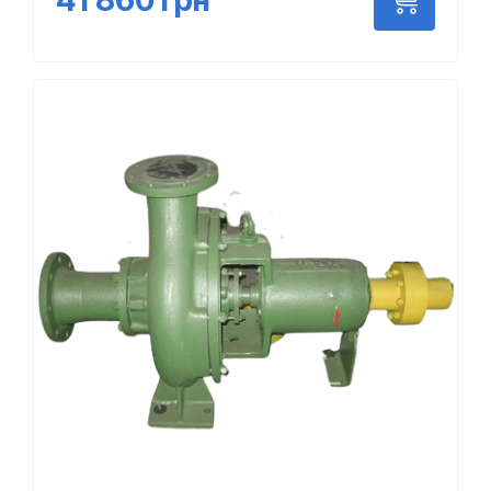
41 860
грн