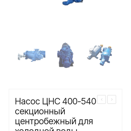
Насос ЦНС 400-540
асо
асо
секционный
с
с
центробежный для
ЦН
ЦН