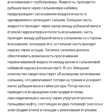
всасывающего трубопровода. Жидкость, проходя по
рубашке вала через сальниковую набивку,
предупреждает засасывание воздуха в насос и
одновременно охлаждает сальник. Большая часть
жидкости проходит через зазор между рубашкой вала и
втулкой гидрозатвора в полость всасывания, часть
проходит между рубашкой вала и сальником со стороны
всасывания, охлаждая его, остальная часть выходит
наружу через штуцер. Затяжка сальника должна
обеспечивать возможность просачивания
перекачиваемой жидкости между валом и сальниковой
набивкой наружу в количестве 5-15 л/ч. Меньшее
количество свидетельствует об излишнем затягивании
сальника, что увеличивает потери на трение и ускоряет
износ рубашки вала и гайки ротора. Ротор насоса
приводится во вращение электродвигателем,
присоединенным к насосу через упругую втулочно-
пальцевую муфту, состоящую из двух полумуфт (насоса и
электродвигателя) и пальцев с резиновыми втулками.