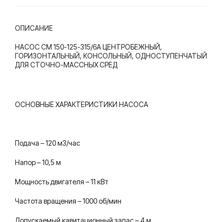
упе
упе
нча
нча
ОПИСАНИЕ
тый
тый
НАСОС СМ 150-125-315/6А ЦЕНТРОБЕЖНЫЙ,
для
для
ГОРИЗОНТАЛЬНЫЙ, КОНСОЛЬНЫЙ, ОДНОСТУПЕНЧАТЫЙ
сто
сто
ДЛЯ СТОЧНО-МАССНЫХ СРЕД
чно
чно
-ма
-ма
ОСНОВНЫЕ ХАРАКТЕРИСТИКИ НАСОСА
ссн
ссн
ых
ых
сре
сре
Подача – 120 м3/час
д
д
Напор – 10,5 м
Мощность двигателя – 11 кВт
Частота вращения – 1000 об/мин
Допускаемый кавитационный запас – 4 м