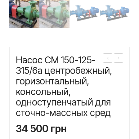
Насос СМ 150-125-
асо
асо
315/6а центробежный,
с
с
горизонтальный,
СМ
СМ
консольный,
150
150
одноступенчатый для
-
-
сточно-массных сред
125
125
-
-
34 500
грн
315/
315/
6
6б