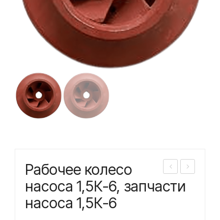
Рабочее колесо
або
або
насоса 1,5К-6, запчасти
чее
чее
насоса 1,5К-6
кол
кол