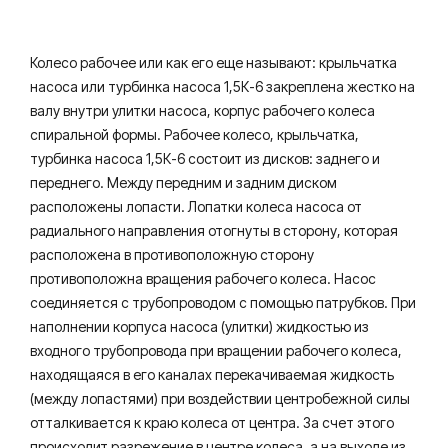
Колесо рабочее или как его еще называют: крыльчатка
насоса или турбинка насоса 1,5К-6 закреплена жестко на
валу внутри улитки насоса, корпус рабочего колеса
спиральной формы. Рабочее колесо, крыльчатка,
турбинка насоса 1,5К-6 состоит из дисков: заднего и
переднего. Между передним и задним диском
расположены лопасти. Лопатки колеса насоса от
радиального направления отогнуты в сторону, которая
расположена в противоположную сторону
противоположна вращения рабочего колеса. Насос
соединяется с трубопроводом с помощью патрубков. При
наполнении корпуса насоса (улитки) жидкостью из
входного трубопровода при вращении рабочего колеса,
находящаяся в его каналах перекачиваемая жидкость
(между лопастями) при воздействии центробежной силы
отталкивается к краю колеса от центра. За счет этого
происходит разрежение в центре колеса, а на выходе из