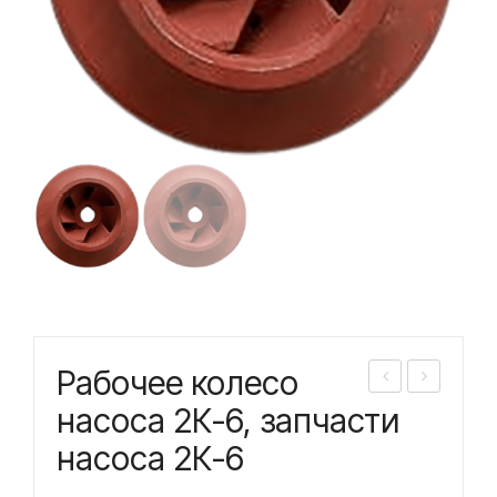
Рабочее колесо
або
або
насоса 2К-6, запчасти
чее
чее
насоса 2К-6
кол
кол