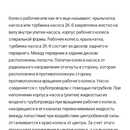
Колесо рабочее или как его еще называют: крыльчатка
насоса или турбинка насоса 2К-6 закреплена жестко на
валу внутри улитки насоса, корпус рабочего колеса
спиральной формы. Рабочее колесо, крыльчатка,
турбинка насоса 2К-6 состоит из дисков: заднего и
переднего. Между передним и задним диском
расположены лопасти. Лопатки колеса насоса от
радиального направления отогнуты в сторону, которая
расположена в противоположную сторону
противоположна вращения рабочего колеса. Насос
соединяется с трубопроводом с помощью патрубков. При
наполнении корпуса насоса (улитки) жидкостью из
входного трубопровода при вращении рабочего колеса,
находящаяся в его каналах перекачиваемая жидкость
(между лопастями) при воздействии центробежной силы
отталкивается к краю колеса от центра. За счет этого
происходит разрежение в центре колеса, а на выходе из