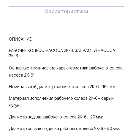
осн
осн
ый
ый
Характеристики
зав
зав
од
од
ОПИСАНИЕ
РАБОЧЕЕ КОЛЕСО НАСОСА 2К-6, ЗАПЧАСТИ НАСОСА
2К-6
Основные технические характеристики рабочего колеса
насоса 2К-6:
Номинальный диаметр рабочего колеса 2К-6 – 162 мм;
Материал исполнения рабочего колеса 2К-6 – серый
чугун;
Диаметр под вал рабочего колеса 2К-6 – 20 мм;
Диаметр большого диска рабочего колеса 2К-6 – 40 мм.