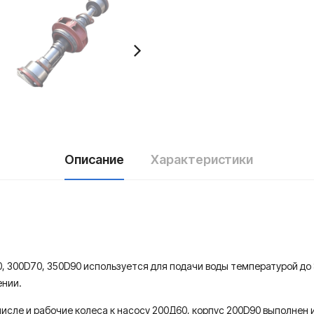
Описание
Характеристики
, 300D70, 350D90 используется для подачи воды температурой до 
ении.
исле и рабочие колеса к насосу 200Д60, корпус 200D90 выполнен и