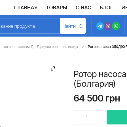
ГЛАВНАЯ
ТОВАРЫ
О НАС
БЛОГ
И
Выполненные поставки
Политика конфиденциальности
Возврат и обмен
Доставка и оплата
Договор пу
части к насосам Д, 1Д двухстороннего входа
Ротор насоса 350Д90 
Ротор насос
(Болгария)
64 500
грн
Количество
товара