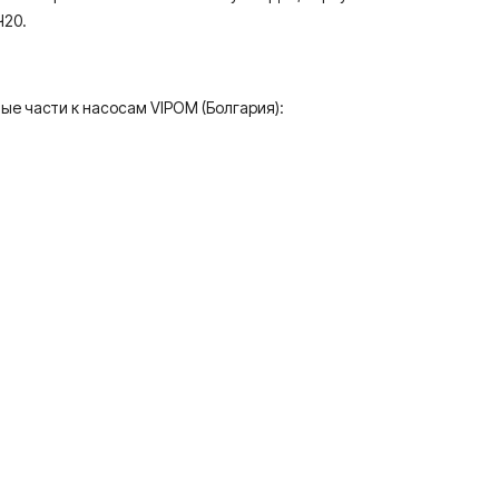
Ч20.
е части к насосам VIPOM (Болгария):