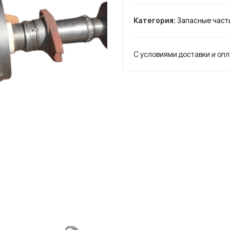
Ротор
насоса
Категория:
Запасные части
350Д90
ВИПОМ
(Болгария)
С условиями доставки и оп