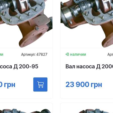
ии
В наличии
Артикул: 47827
Арт
асоса Д 200-95
Вал насоса Д 200
0
грн
23 900
грн