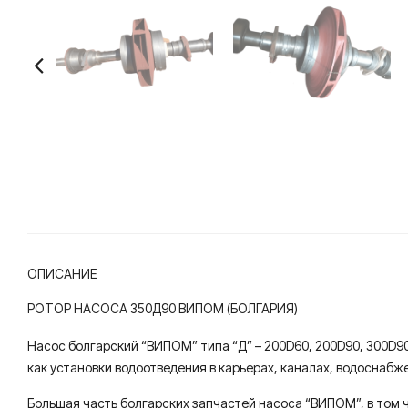
ОПИСАНИЕ
РОТОР НАСОСА 350Д90 ВИПОМ (БОЛГАРИЯ)
Насос болгарский “ВИПОМ” типа “Д” – 200D60, 200D90, 300D90
как установки водоотведения в карьерах, каналах, водоснабж
Большая часть болгарских запчастей насоса “ВИПОМ”, в том ч