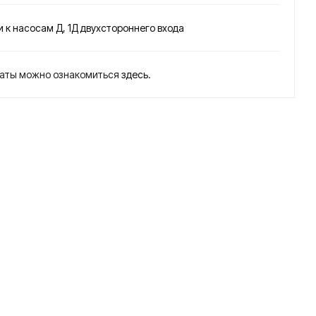
0
-2,
ВИ
зап
 к насосам Д, 1Д двухстороннего входа
ПО
час
М
ти
латы можно ознакомиться
здесь
.
(Бо
нас
лга
оса
рия
3В
)
200
-2