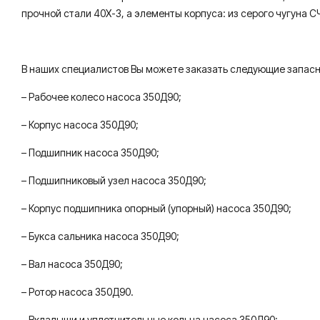
прочной стали 40Х-3, а элементы корпуса: из серого чугуна С
В наших специалистов Вы можете заказать следующие запасны
– Рабочее колесо насоса 350Д90;
– Корпус насоса 350Д90;
– Подшипник насоса 350Д90;
– Подшипниковый узел насоса 350Д90;
– Корпус подшипника опорный (упорный) насоса 350Д90;
– Букса сальника насоса 350Д90;
– Вал насоса 350Д90;
– Ротор насоса 350Д90.
– Вкладыши и уплотнительные кольца насоса 350Д90;