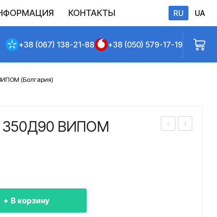
НФОРМАЦИЯ
КОНТАКТЫ
RU
UA
бличной оферты
+38 (067) 138-21-88
+38 (050) 579-17-19
ВИПОМ (Болгария)
а 350Д90 ВИПОМ
ото
ото
р
р
нас
нас
оса
оса
300
3В
В корзину
Д9
200