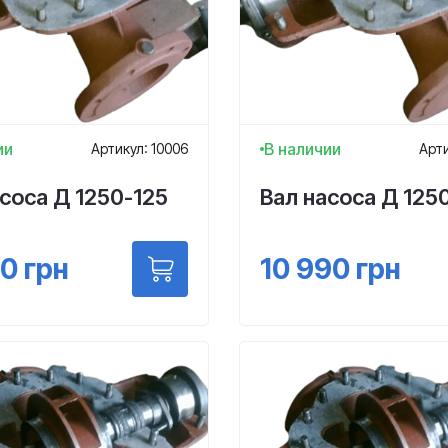
ии
В наличии
Артикул: 10006
Арти
соса Д 1250-125
Вал насоса Д 125
80
грн
10 990
грн