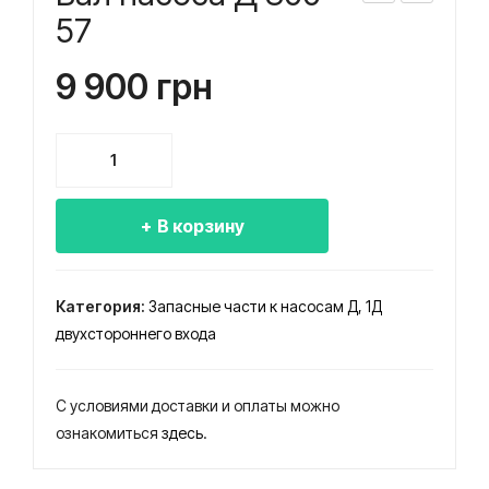
ал
ал
57
нас
нас
9 900
грн
оса
оса
Д
СВ
630
Н,
Количество
0-
АСВ
товара
80
Н,
Вал
В корзину
насоса
ВС
Д
800-
Категория:
Запасные части к насосам Д, 1Д
57
двухстороннего входа
С условиями доставки и оплаты можно
ознакомиться
здесь
.