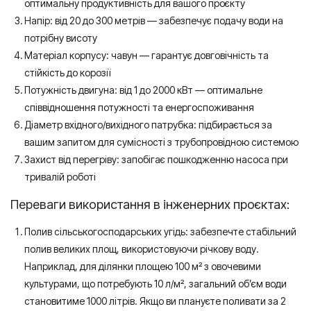
оптимальну продуктивність для вашого проєкту
Напір: від 20 до 300 метрів — забезпечує подачу води на
потрібну висоту
Матеріал корпусу: чавун — гарантує довговічність та
стійкість до корозії
Потужність двигуна: від 1 до 2000 кВт — оптимальне
співвідношення потужності та енергоспоживання
Діаметр вхідного/вихідного патрубка: підбирається за
вашим запитом для сумісності з трубопровідною системою
Захист від перегріву: запобігає пошкодженню насоса при
тривалій роботі
Переваги використання в інженерних проєктах:
Полив сільськогосподарських угідь: забезпечте стабільний
полив великих площ, використовуючи річкову воду.
Наприклад, для ділянки площею 100 м² з овочевими
культурами, що потребують 10 л/м², загальний об’єм води
становитиме 1000 літрів. Якщо ви плануєте поливати за 2