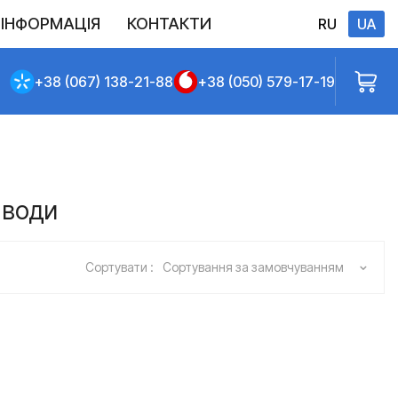
ІНФОРМАЦІЯ
КОНТАКТИ
RU
UA
Виконані постачання
Політика конфіденційності
Повернення
Доставлення та сплата
Договір публічної оферти
+38 (067) 138-21-88
+38 (050) 579-17-19
 води
Сортувати :
Сортування за замовчуванням