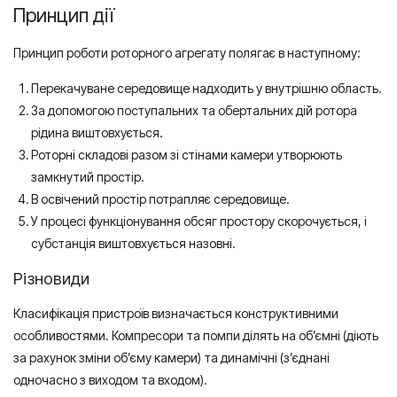
Принцип дії
Принцип роботи роторного агрегату полягає в наступному:
Перекачуване середовище надходить у внутрішню область.
За допомогою поступальних та обертальних дій ротора
рідина виштовхується.
Роторні складові разом зі стінами камери утворюють
замкнутий простір.
В освічений простір потрапляє середовище.
У процесі функціонування обсяг простору скорочується, і
субстанція виштовхується назовні.
Різновиди
Класифікація пристроїв визначається конструктивними
особливостями. Компресори та помпи ділять на об’ємні (діють
за рахунок зміни об’єму камери) та динамічні (з’єднані
одночасно з виходом та входом).