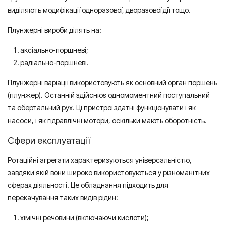
виділяють модифікації одноразової, дворазової дії тощо.
Плунжерні вироби ділять на:
аксіально-поршневі;
радіально-поршневі.
Плунжерні варіації використовують як основний орган поршень
(плунжер). Останній здійснює одномоментний поступальний
та обертальний рух. Ці пристрої здатні функціонувати і як
насоси, і як гідравлічні мотори, оскільки мають оборотність.
Сфери експлуатації
Ротаційні агрегати характеризуються універсальністю,
завдяки якій вони широко використовуються у різноманітних
сферах діяльності. Це обладнання підходить для
перекачування таких видів рідин:
хімічні речовини (включаючи кислоти);