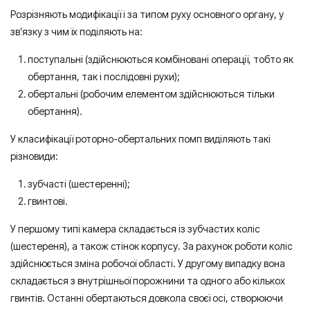
Розрізняють модифікації і за типом руху основного органу, у
зв’язку з чим їх поділяють на:
поступальні (здійснюються комбіновані операції, тобто як
обертання, так і послідовні рухи);
обертальні (робочим елементом здійснюються тільки
обертання).
У класифікації роторно-обертальних помп виділяють такі
різновиди:
зубчасті (шестеренні);
гвинтові.
У першому типі камера складається із зубчастих коліс
(шестереня), а також стінок корпусу. За рахунок роботи коліс
здійснюється зміна робочої області. У другому випадку вона
складається з внутрішньої порожнини та одного або кількох
гвинтів. Останні обертаються довкола своєї осі, створюючи