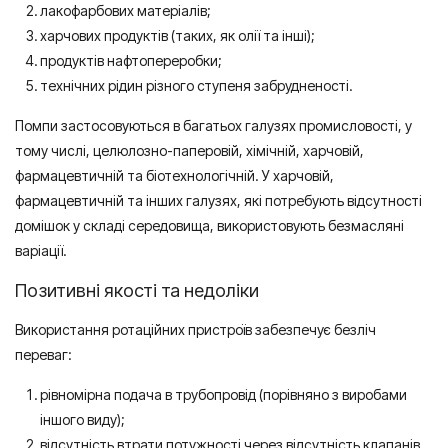
лакофарбових матеріалів;
харчових продуктів (таких, як олії та інші);
продуктів нафтопереробки;
технічних рідин різного ступеня забрудненості.
Помпи застосовуються в багатьох галузях промисловості, у
тому числі, целюлозно-паперовій, хімічній, харчовій,
фармацевтичній та біотехнологічній. У харчовій,
фармацевтичній та інших галузях, які потребують відсутності
домішок у складі середовища, використовують безмасляні
варіації.
Позитивні якості та недоліки
Використання ротаційних пристроїв забезпечує безліч
переваг:
рівномірна подача в трубопровід (порівняно з виробами
іншого виду);
відсутність втрати потужності через відсутність клапанів