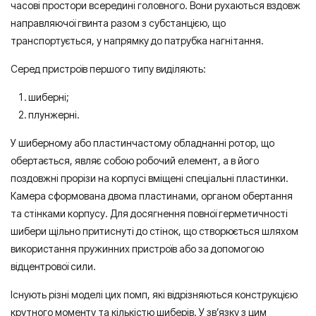
часові простори всередині головного. Вони рухаються вздовж
направляючої гвинта разом з субстанцією, що
транспортується, у напрямку до патрубка нагнітання.
Серед пристроїв першого типу виділяють:
шиберні;
плунжерні.
У шиберному або пластинчастому обладнанні ротор, що
обертається, являє собою робочий елемент, а в його
поздовжні прорізи на корпусі вміщені спеціальні пластинки.
Камера сформована двома пластинами, органом обертання
та стінками корпусу. Для досягнення повної герметичності
шибери щільно притиснуті до стінок, що створюється шляхом
використання пружинних пристроїв або за допомогою
відцентрової сили.
Існують різні моделі цих помп, які відрізняються конструкцією
крутного моменту та кількістю шиберів. У зв’язку з цим