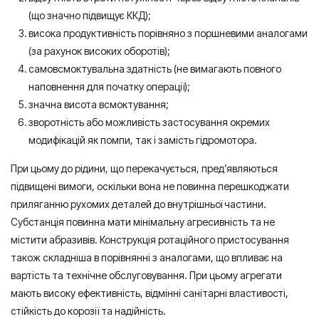
(що значно підвищує ККД);
висока продуктивність порівняно з поршневими аналогами
(за рахунок високих оборотів);
самовсмоктувальна здатність (не вимагають повного
наповнення для початку операції);
значна висота всмоктування;
зворотність або можливість застосування окремих
модифікацій як помпи, так і замість гідромотора.
При цьому до рідини, що перекачується, пред’являються
підвищені вимоги, оскільки вона не повинна перешкоджати
приляганню рухомих деталей до внутрішньої частини.
Субстанція повинна мати мінімальну агресивність та не
містити абразивів. Конструкція ротаційного пристосування
також складніша в порівнянні з аналогами, що впливає на
вартість та технічне обслуговування. При цьому агрегати
мають високу ефективність, відмінні санітарні властивості,
стійкість до корозії та надійність.