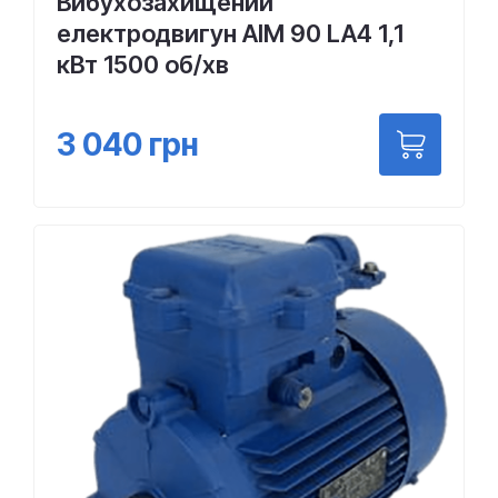
Вибухозахищений
електродвигун АІМ 90 LA4 1,1
кВт 1500 об/хв
3 040
грн