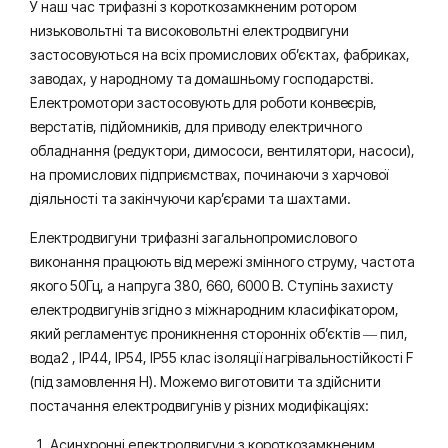
У наш час трифазні з короткозамкненим ротором
низьковольтні та високовольтні електродвигуни
застосовуються на всіх промислових об’єктах, фабриках,
заводах, у народному та домашньому господарстві.
Електромотори застосовують для роботи конвеєрів,
верстатів, підйомників, для приводу електричного
обладнання (редуктори, димососи, вентилятори, насоси),
на промислових підприємствах, починаючи з харчової
діяльності та закінчуючи кар’єрами та шахтами.
Електродвигуни трифазні загальнопромислового
виконання працюють від мережі змінного струму, частота
якого 50Гц, а напруга 380, 660, 6000 В. Ступінь захисту
електродвигунів згідно з міжнародним класифікатором,
який регламентує проникнення сторонніх об’єктів ― пил,
вода2 , IP44, IP54, IP55 клас ізоляції нагрівальностійкості F
(під замовлення Н). Можемо виготовити та здійснити
постачання електродвигунів у різних модифікаціях:
Асинхронні електродвигуни з короткозамкненим