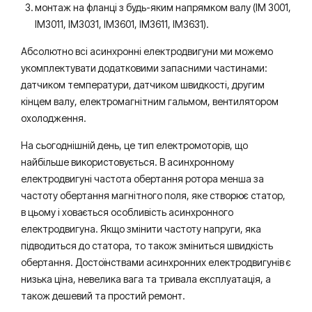
монтаж на фланці з будь-яким напрямком валу (IM 3001,
IM3011, IM3031, IM3601, IM3611, IM3631).
Абсолютно всі асинхронні електродвигуни ми можемо
укомплектувати додатковими запасними частинами:
датчиком температури, датчиком швидкості, другим
кінцем валу, електромагнітним гальмом, вентилятором
охолодження.
На сьогоднішній день, це тип електромоторів, що
найбільше використовується. В асинхронному
електродвигуні частота обертання ротора менша за
частоту обертання магнітного поля, яке створює статор,
в цьому і ховається особливість асинхронного
електродвигуна. Якщо змінити частоту напруги, яка
підводиться до статора, то також зміниться швидкість
обертання. Достоїнствами асинхронних електродвигунів є
низька ціна, невелика вага та тривала експлуатація, а
також дешевий та простий ремонт.