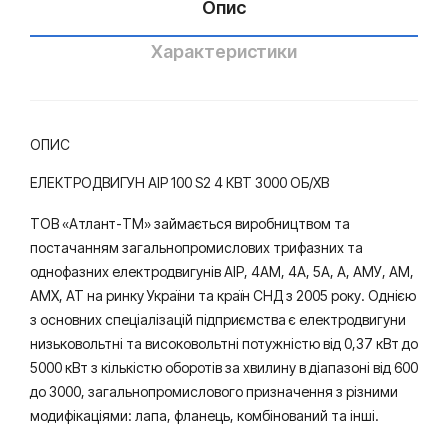
Опис
Характеристики
ОПИС
ЕЛЕКТРОДВИГУН АІР 100 S2 4 КВТ 3000 ОБ/ХВ
ТОВ «Атлант-ТМ» займається виробництвом та
постачанням загальнопромислових трифазних та
однофазних електродвигунів АІР, 4АМ, 4А, 5А, А, АМУ, АМ,
АМХ, АТ на ринку України та країн СНД з 2005 року. Однією
з основних спеціалізацій підприємства є електродвигуни
низьковольтні та високовольтні потужністю від 0,37 кВт до
5000 кВт з кількістю оборотів за хвилину в діапазоні від 600
до 3000, загальнопромислового призначення з різними
модифікаціями: лапа, фланець, комбінований та інші.