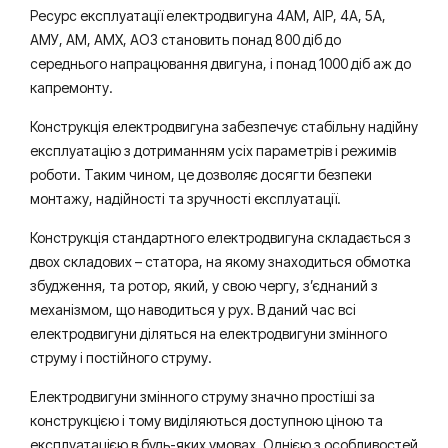
Ресурс експлуатації електродвигуна 4АМ, АІР, 4А, 5А,
АМУ, АМ, АМХ, АО3 становить понад 800 діб до
середнього напрацювання двигуна, і понад 1000 діб аж до
капремонту.
Конструкція електродвигуна забезпечує стабільну надійну
експлуатацію з дотриманням усіх параметрів і режимів
роботи. Таким чином, це дозволяє досягти безпеки
монтажу, надійності та зручності експлуатації.
Конструкція стандартного електродвигуна складається з
двох складових – статора, на якому знаходиться обмотка
збудження, та ротор, який, у свою чергу, з’єднаний з
механізмом, що наводиться у рух. В даний час всі
електродвигуни діляться на електродвигуни змінного
струму і постійного струму.
Електродвигуни змінного струму значно простіші за
конструкцією і тому виділяються доступною ціною та
експлуатацією в будь-яких умовах. Однією з особливостей