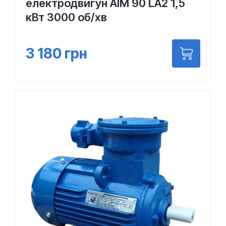
електродвигун АІМ 90 LА2 1,5
кВт 3000 об/хв
3 180
грн