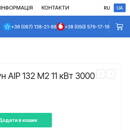
ІНФОРМАЦІЯ
КОНТАКТИ
RU
UA
Виконані постачання
Політика конфіденційності
Повернення
Доставлення та сплата
Договір публічної оферти
+38 (067) 138-21-88
+38 (050) 579-17-19
 АІР 132 M2 11 кВт 3000
лек
лек
тро
тро
дви
дви
гун
гун
А
АІР
Додати в кошик
355
180