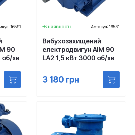
В наявності
икул: 16591
Артикул: 16581
й
Вибухозахищений
ІМ 90
електродвигун АІМ 90
 об/хв
LА2 1,5 кВт 3000 об/хв
3 180
грн