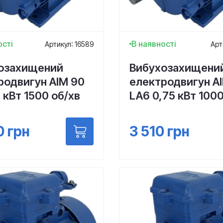
ості
В наявності
Артикул: 16589
Арт
озахищений
Вибухозахищени
родвигун АІМ 90
електродвигун А
1 кВт 1500 об/хв
LA6 0,75 кВт 1000
0
грн
3 510
грн