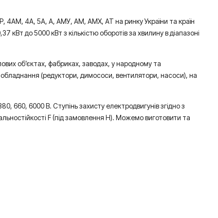
АМ, 4А, 5А, А, АМУ, АМ, АМХ, АТ на ринку України та країн
7 кВт до 5000 кВт з кількістю оборотів за хвилину в діапазоні
ових об’єктах, фабриках, заводах, у народному та
 обладнання (редуктори, димососи, вентилятори, насоси), на
, 660, 6000 В. Ступінь захисту електродвигунів згідно з
вальностійкості F (під замовлення Н). Можемо виготовити та