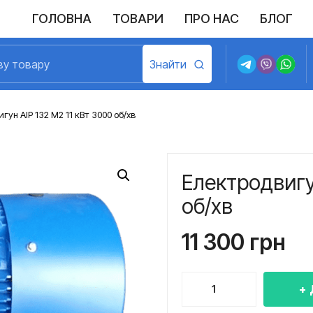
ГОЛОВНА
ТОВАРИ
ПРО НАС
БЛОГ
ун АІР 132 M2 11 кВт 3000 об/хв
Електродвигун
об/хв
11 300
грн
Електродвигун
АІР