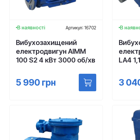
В наявності
В наявн
Артикул: 16702
Вибухозахищений
Вибух
електродвигун АІMM
елект
100 S2 4 кВт 3000 об/хв
LA4 1,
5 990
грн
3 04