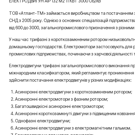
ЕЛЕКТРОДВИГУН АІР 132 M2 11 КВТ 3000 ОБ/ХВ
ТОВ «Атлант-ТМ» займається виробництвом та постачанням заг
СНД з 2005 року. Однією з основних спеціалізацій підприємства
від 600 до 3000, загальнопромислового призначення з різними 
У наш час трифазні з короткозамкненим ротором низьковольтні
домашньому господарстві. Електромотори застосовують для роб
промислових підприємствах, починаючи з харчової діяльності 
Електродвигуни трифазні загальнопромислового виконання працю
міжнародним класифікатором, який регламентує проникнення стор
здійснити постачання електродвигунів у різних модифікаціях:
Асинхронні електродвигуни з короткозамкненим ротором;
Асинхронні електромотори з фазним ротором;
Багатошвидкісні асинхронні електромотори;
Асинхронні короткозамкнуті двигуни з підвищеним ковзанн
Однофазні електродвигуни;
Асинхронні електродвигуни з електромагнітним гальмом.