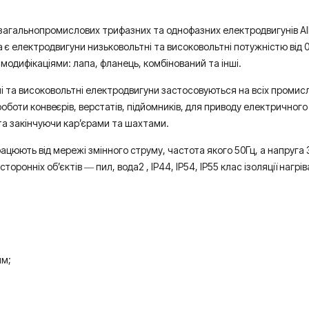
альнопромислових трифазних та однофазних електродвигунів АІР, 4
 є електродвигуни низьковольтні та високовольтні потужністю від 0,3
модифікаціями: лапа, фланець, комбінований та інші.
 та високовольтні електродвигуни застосовуються на всіх промисл
оти конвеєрів, верстатів, підйомників, для приводу електричного
та закінчуючи кар’єрами та шахтами.
ють від мережі змінного струму, частота якого 50Гц, а напруга 380
онніх об’єктів ― пил, вода2 , IP44, IP54, IP55 клас ізоляції нагрі
ям;