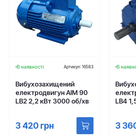
В наявності
В наявн
Артикул: 16583
Вибухозахищений
Вибух
електродвигун АІМ 90
елект
LВ2 2,2 кВт 3000 об/хв
LВ4 1,
3 420
грн
3 36