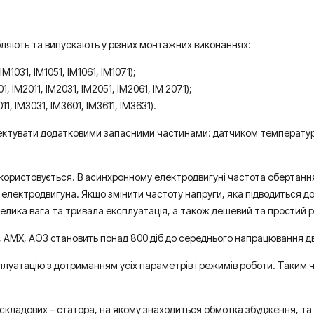
ляють та випускають у різних монтажних виконаннях:
1031, IM1051, IM1061, IM1071);
IM2011, IM2031, IM2051, IM2061, IM 2071);
, IM3031, IM3601, IM3611, IM3631).
ктувати додатковими запасними частинами: датчиком температури
икористовується. В асинхронному електродвигуні частота обертанн
 електродвигуна. Якщо змінити частоту напруги, яка підводиться д
велика вага та тривала експлуатація, а також дешевий та простий 
, АМХ, АО3 становить понад 800 діб до середнього напрацювання дви
плуатацію з дотриманням усіх параметрів і режимів роботи. Таким 
кладових – статора, на якому знаходиться обмотка збудження, та р