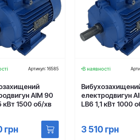
ості
В наявності
Артикул: 16585
Арти
озахищений
Вибухозахищени
родвигун АІМ 90
електродвигун А
5 кВт 1500 об/хв
LВ6 1,1 кВт 1000 о
0
грн
3 510
грн