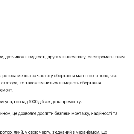
, датчиком швидкості, другим кінцем валу, електромагнітним
я ротора менша за частоту обертання магнітного поля, яке
о статора, то також зміниться швидкість обертання.
ремонт.
гуна, і понад 1000 діб аж до капремонту.
чином, це дозволяє досягти безпеки монтажу, надійності та
отор, який, у свою чергу, з’єднаний з механізмом, що