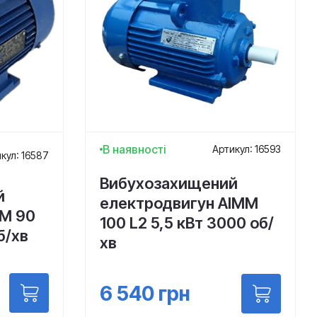
В наявності
Артикул: 16593
кул: 16587
Вибухозахищений
й
електродвигун АІММ
ІМ 90
100 L2 5,5 кВт 3000 об/
б/хв
хв
6 540
грн