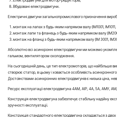
Електродвигуни для мотор-редукторів;
Вбудовані електродвигуни.
Електричні двигуни загальнопромислового призначення вироб
монтаж на лапах з будь-яким напрямом валу (IM1001, IM1011, IM
монтаж лапи та фланець з будь-яким напрямком валу (IM2001, 
монтаж на фланці з будь-яким напрямком валу (IM 3001, IM3011
Абсолютно всі асинхронні електродвигуни ми можемо укомпле
гальмом, вентилятором охолодження.
На сьогоднішній день, це тип електромоторів, що найбільше в
створює статор, в цьому і ховається особливість асинхронного
Достоїнствами асинхронних електродвигунів є низька ціна, не
Ресурс експлуатації електродвигуна 4АМ, АІР, 4А, 5А, АМУ, АМ
Конструкція електродвигуна забезпечує стабільну надійну екс
зручності експлуатації.
Конструкція стандартного електродвигуна складається з двох с