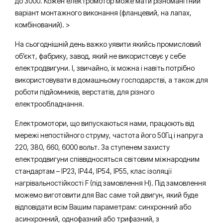
до 3000. Кожен електромотор може мати різноманітний
варіант монтажного виконання (фланцевий, на лапах,
комбінований). >
На сьогоднішній день важко уявити якийсь промисловий
об’єкт, фабрику, завод, який не використовує у себе
електродвигуни. І, звичайно, їх можна і навіть потрібно
використовувати в домашньому господарстві, а також для
роботи підйомників, верстатів, для різного
електрообладнання.
Електромотори, що випускаються нами, працюють від
мережі непостійного струму, частота його 50Гц і напруга
220, 380, 660, 6000 вольт. За ступенем захисту
електродвигуни співвідносяться світовим міжнародним
стандартам – IP23, IP44, IP54, IP55, клас ізоляції
нагрівальностійкості F (під замовлення Н). Під замовлення
можемо виготовити для Вас саме той двигун, який буде
відповідати всім Вашим параметрам: синхронний або
асинхронний, однофазний або трифазний, з