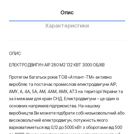
Опис
Характеристики
ОПИС
ЕЛЕКТРОДВИГУН АІР 280 M2 132 КВТ 3000 ОБ/ХВ
Протягом багатьох років ТОВ «Атлант-ТМ» активно
виробляє та постачає промислові електродвигуни АІР,
АМУ, А, 4А, 5А, АМ, 4АМ, АМХ, АТ3 на території України та
за її межами для країн СНД. Електродвигуни – це один із
основних напрямків підприємства. На нашому
виробництві Ви можете підібрати собі низьковольтний або
високовольтний електродвигун, потужність якого
варіюватиметься від 0,12 до 5000 кВт з оборотами від 500