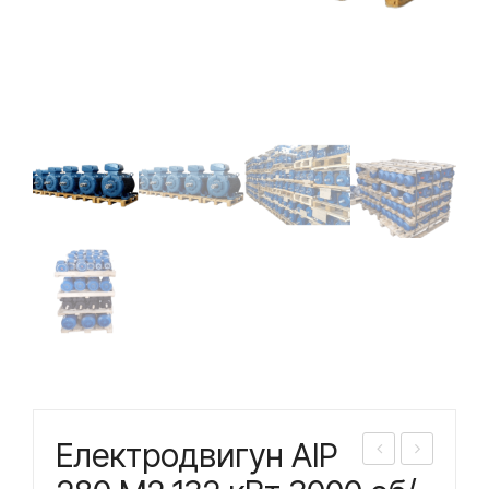
Електродвигун АІР
лек
лек