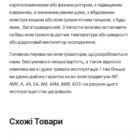
короткозамкненим або фазним ротором, з підвищеним
ковзанням, зі зниженим рівнем шуму, з вбудованим
електрогальмом або електромагнітним гальмом, з будь-
яким , багатошвидкісний. З легкістю можемо встановити
на Ваш електромотор датчик температури або швидкості
або додатковий вентилятор охолодження.
Головною перевагою електромоторів, що розробляються
нами, безсумнівно є низька вартість, а також відносно
невелика вага і дуже тривала експлуатація. І тим більше
ми даємо довічну гарантію на всі електродвигуни АІР,
АМУ, А, 4А, 5А, АМ, 4АМ, АМХ, АО3 і за рахунок цього
експлуатація стає ще довшою.
Схожі Товари