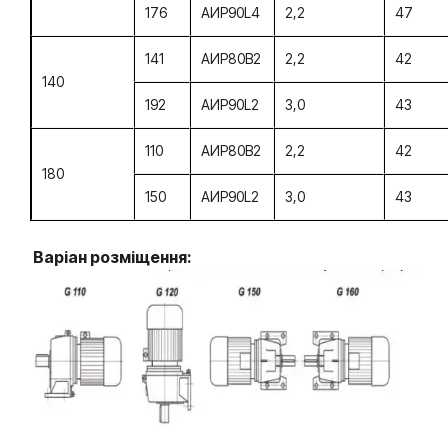
176
АИР90L4
2,2
47
141
АИР80В2
2,2
42
140
192
АИР90L2
3,0
43
110
АИР80В2
2,2
42
180
150
АИР90L2
3,0
43
Варіан розміщення: