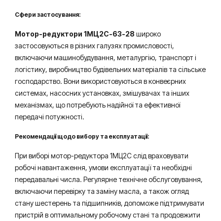
С
фери застосування:
Мотор-редуктори 1МЦ2С-63-28
широко
застосовуються в різних галузях промисловості,
включаючи машинобудування, металургію, транспорт і
логістику, виробництво будівельних матеріалів та сільське
господарство. Вони використовуються в конвеєрних
системах, насосних установках, змішувачах та інших
механізмах, що потребують надійної та ефективної
передачі потужності.
Рекомендації щодо вибору та експлуатації:
При виборі мотор-редуктора 1МЦ2С слід враховувати
робочі навантаження, умови експлуатації та необхідні
передавальні числа. Регулярне технічне обслуговування,
включаючи перевірку та заміну масла, а також огляд
стану шестерень та підшипників, допоможе підтримувати
пристрій в оптимальному робочому стані та продовжити