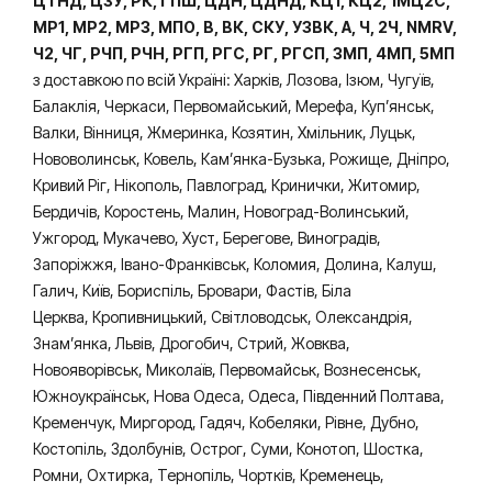
ЦТНД, ЦЗУ, РК, ГПШ, ЦДН, ЦДНД, КЦ1, КЦ2, 1МЦ2С,
МР1, МР2, МР3, МПО, В, ВК, СКУ, УЗВК, А, Ч, 2Ч, NMRV,
Ч2, ЧГ, РЧП, РЧН, РГП, РГС, РГ, РГСП, 3МП, 4МП, 5МП
з доставкою по всій Україні: Харків, Лозова, Ізюм, Чугуїв,
Балаклія, Черкаси, Первомайський, Мерефа, Куп’янськ,
Валки, Вінниця, Жмеринка, Козятин, Хмільник, Луцьк,
Нововолинськ, Ковель, Кам’янка-Бузька, Рожище, Дніпро,
Кривий Ріг, Нікополь, Павлоград, Кринички, Житомир,
Бердичів, Коростень, Малин, Новоград-Волинський,
Ужгород, Мукачево, Хуст, Берегове, Виноградів,
Запоріжжя, Івано-Франківськ, Коломия, Долина, Калуш,
Галич, Київ, Бориспіль, Бровари, Фастів, Біла
Церква, Кропивницький, Світловодськ, Олександрія,
Знам’янка, Львів, Дрогобич, Стрий, Жовква,
Новояворівськ, Миколаїв, Первомайськ, Вознесенськ,
Южноукраїнськ, Нова Одеса, Одеса, Південний Полтава,
Кременчук, Миргород, Гадяч, Кобеляки, Рівне, Дубно,
Костопіль, Здолбунів, Острог, Суми, Конотоп, Шостка,
Ромни, Охтирка, Тернопіль, Чортків, Кременець,