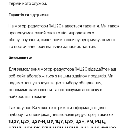
термін його служби.
Гарантія та підтримка:
На мотор-редуктори 1МЦ2С надається гарантія. Ми також
пропонуємо повний спектр післяпродажного
обслуговування, включаючи технічну підтримку, ремонт
та постачання оригінальних запасних частин.
Як замовити:
Для замовлення мотор-редуктора 1МЦ2С відвідайте наш
веб-сайт або зв’яжіться з нашим відділом продажів. Ми
надамо повну консультацію з вибору обладнання,
оформимо замовлення та організуємо доставку в
найкоротші терміни
Також у нас Ви можете отримати інформацію щодо
підбору та специфікації інших видів редукторів, таких як:
1Ц2У, Ц2У, Ц2У-Н, ЦУ, 1ЦУ, Ц3У, Ц2Н, РМ, РЦД,