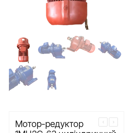
Мотор-редуктор
еду
ото