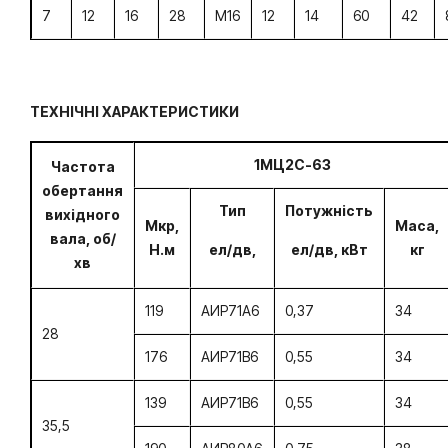
7
12
16
28
М16
12
14
60
42
ТЕХНІЧНІ ХАРАКТЕРИСТИКИ
1МЦ2С-63
Частота
обертання
Тип
Потужність
вихідного
Мкр,
Маса,
вала, об/
Н.м
ел/дв,
ел/дв, кВт
кг
хв
119
АИР71А6
0,37
34
28
176
АИР71В6
0,55
34
139
АИР71В6
0,55
34
35,5