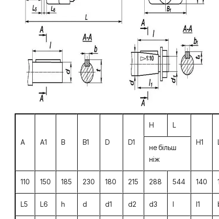
H
L
A
A1
B
B1
D
D1
H1
не більш
ніж
110
150
185
230
180
215
288
544
140
L5
L6
h
d
d1
d2
d3
I
I1