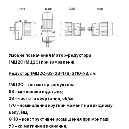
Умовне позначення Мотор-редуктора
1МЦ2С (МЦ2С) при замовленні:
Редуктор
1МЦ2С-63-28-176-G110-У3
, де:
1МЦ2С – тип мотор-редуктора;
63 – міжосьова відстань;
28 – частота обертання, об/хв;
176 – номінальний крутний момент на вихідному
валу, Нм;
G110 – конструктивне розміщення при монтажі;
У3 – кліматичне виконання;