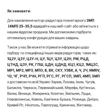
Як замовити:
Для замовлення мотор-редуктора планетарного
3МП
(4МП) 25-35,5
відвідайте наш веб-сайт або зв’яжіться з
нашим відділом продажів. Ми допоможемо підібрати
оптимальну конфігурацію для ваших завдань.
Також у нас Ви можете отримати інформацію щодо
підбору та специфікації інших видів редукторів, таких як:
1Ц2У, Ц2У, Ц2У-Н, ЦУ, 1ЦУ, Ц3У, Ц2Н, РМ, РЦД,
ЦТНД, ЦЗУ, РК, ГПШ, ЦДН, ЦДНД, КЦ1, КЦ2, 1МЦ2С,
МР1, МР2, МР3, МПО, В, ВК, СКУ, УЗВК, А, Ч, 2Ч, NMRV,
Ч2, ЧГ, РЧП, РЧН, РГП, РГС, РГ, РГСП, 3МП, 4МП, 5МП
з доставкою по всій Україні: Харків, Лозова, Ізюм, Чугуїв,
Балаклія, Черкаси, Первомайський, Мерефа, Куп’янськ,
Валки, Вінниця, Жмеринка, Козятин, Хмільник, Луцьк,
Нововолинськ, Ковель, Кам’янка-Бузька, Рожище, Дніпро,
Кривий Ріг, Нікополь, Павлоград, Кринички, Житомир,