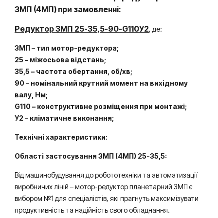
3МП
(4МП)
при замовленні:
Редуктор 3МП 25-35,5-90-G110У2
, де:
3МП – тип мотор-редуктора;
25 – міжосьова відстань;
35,5 – частота обертання, об/хв;
90 – номінальний крутний момент на вихідному
валу, Нм;
G110 – конструктивне розміщення при монтажі;
У2 – кліматичне виконання;
Технічні характеристики:
Області застосування 3МП (4МП) 25-35,5:
Від машинобудування до робототехніки та автоматизації
виробничих ліній – мотор-редуктор планетарний 3МП є
вибором №1 для спеціалістів, які прагнуть максимізувати
продуктивність та надійність свого обладнання.