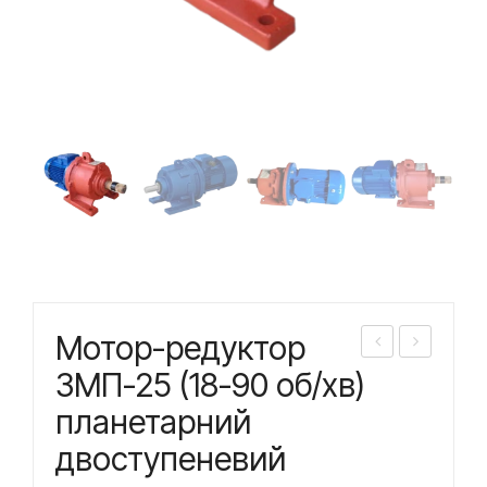
Мотор-редуктор
ото
ото
3МП-25 (18-90 об/хв)
р-
р-
планетарний
ред
ред
двоступеневий
укт
укт