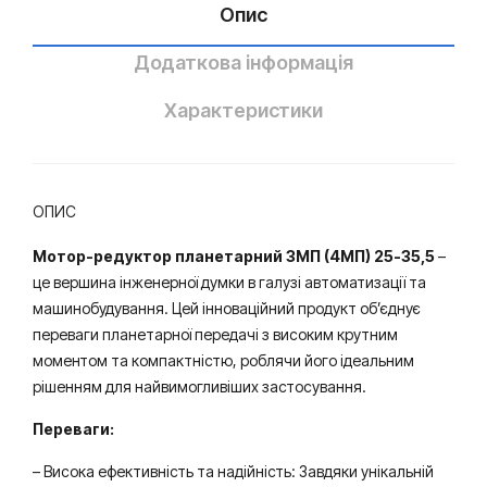
й
нев
Опис
ий
Додаткова інформація
Характеристики
ОПИС
Мотор-редуктор планетарний 3МП (4МП) 25-35,5
–
це вершина інженерної думки в галузі автоматизації та
машинобудування. Цей інноваційний продукт об’єднує
переваги планетарної передачі з високим крутним
моментом та компактністю, роблячи його ідеальним
рішенням для найвимогливіших застосування.
Переваги:
– Висока ефективність та надійність: Завдяки унікальній