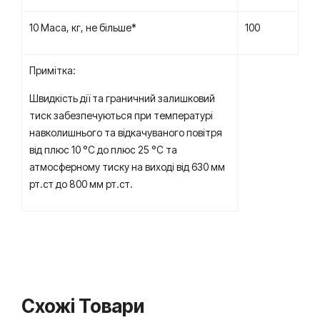
10 Маса, кг, не більше*
100
Примітка:
Швидкість дії та граничний залишковий
тиск забезпечуються при температурі
навколишнього та відкачуваного повітря
від плюс 10 °C до плюс 25 °C та
атмосферному тиску на виході від 630 мм
рт.ст до 800 мм рт.ст.
Схожі Товари