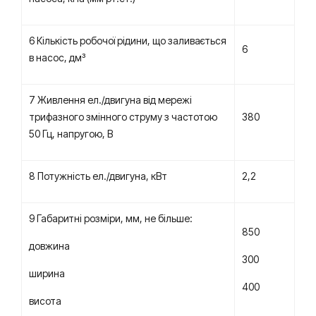
6 Кількість робочої рідини, що заливається
6
в насос, дм³
7 Живлення ел./двигуна від мережі
трифазного змінного струму з частотою
380
50 Гц, напругою, В
8 Потужність ел./двигуна, кВт
2,2
9 Габаритні розміри, мм, не більше:
850
довжина
300
ширина
400
висота