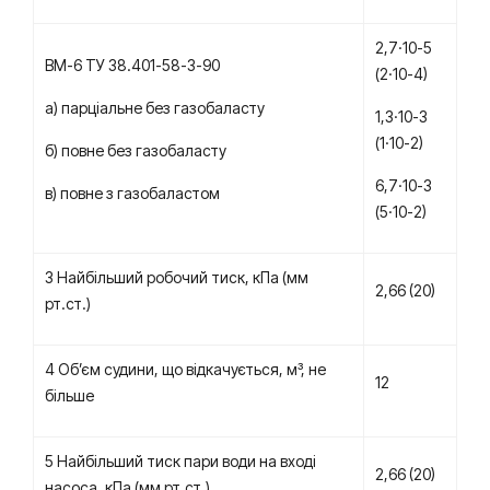
2,7·10-5
ВМ-6 ТУ 38.401-58-3-90
(2·10-4)
а) парціальне без газобаласту
1,3·10-3
(1·10-2)
б) повне без газобаласту
6,7·10-3
в) повне з газобаластом
(5·10-2)
3 Найбільший робочий тиск, кПа (мм
2,66 (20)
рт.ст.)
4 Об’єм судини, що відкачується, м³, не
12
більше
5 Найбільший тиск пари води на вході
2,66 (20)
насоса, кПа (мм рт.ст.)