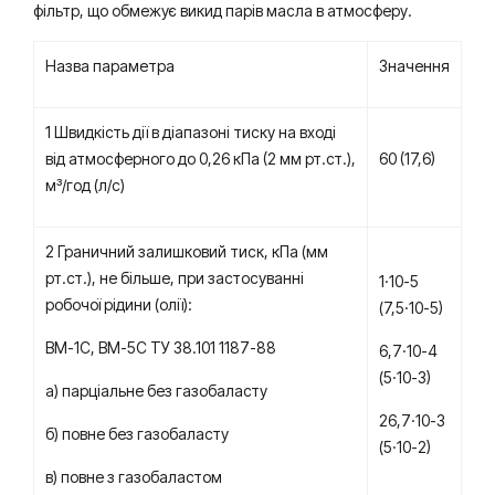
фільтр, що обмежує викид парів масла в атмосферу.
Назва параметра
Значення
1 Швидкість дії в діапазоні тиску на вході
від атмосферного до 0,26 кПа (2 мм рт.ст.),
60 (17,6)
м³/год (л/с)
2 Граничний залишковий тиск, кПа (мм
рт.ст.), не більше, при застосуванні
1·10-5
робочої рідини (олії):
(7,5·10-5)
ВМ-1С, ВМ-5С ТУ 38.101 1187-88
6,7·10-4
(5·10-3)
а) парціальне без газобаласту
26,7·10-3
б) повне без газобаласту
(5·10-2)
в) повне з газобаластом