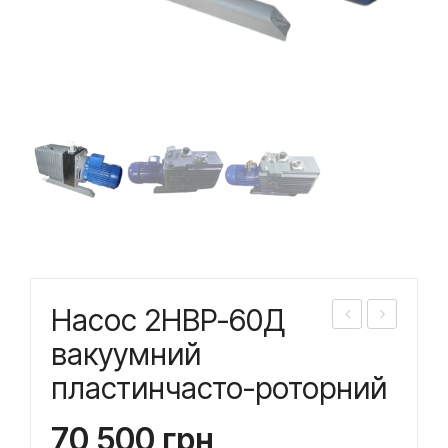
Насос 2НВР-60Д
асо
асо
вакуумний
с
с
пластинчасто-роторний
2НВ
2НВ
Р-6
Р-5
70 500
грн