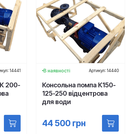
В наявності
кул: 14441
Артикул: 14440
К 200-
Консольна помпа К150-
ова
125-250 відцентрова
для води
44 500
грн