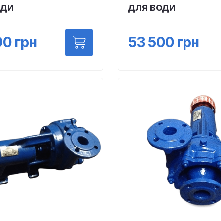
оди
для води
90
грн
53 500
грн