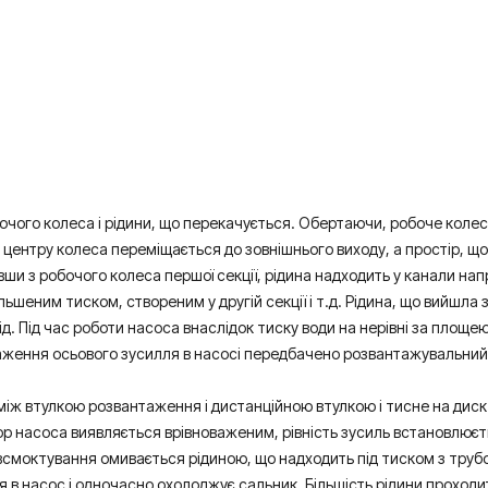
очого колеса і рідини, що перекачується. Обертаючи, робоче колес
д центру колеса переміщається до зовнішнього виходу, а простір, щ
и з робочого колеса першої секції, рідина надходить у канали нап
збільшеним тиском, створеним у другій секції і т.д. Рідина, що вийш
ід. Під час роботи насоса внаслідок тиску води на нерівні за площею
важення осьового зусилля в насосі передбачено розвантажувальний 
між втулкою розвантаження і дистанційною втулкою і тисне на диск
тор насоса виявляється врівноваженим, рівність зусиль встановлює
 всмоктування омивається рідиною, що надходить під тиском з трубо
в насос і одночасно охолоджує сальник. Більшість рідини проходит