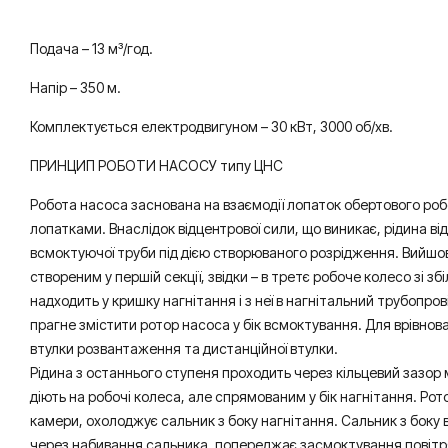
Подача – 13 м³/год.
Напір – 350 м.
Комплектується електродвигуном – 30 кВт, 3000 об/хв.
ПРИНЦИП РОБОТИ НАСОСУ типу ЦНС
Робота насоса заснована на взаємодії лопаток обертового роб
лопатками. Внаслідок відцентрової сили, що виникає, рідина ві
всмоктуючої труби під дією створюваного розрідження. Вийшовш
створеним у першій секції, звідки – в третє робоче колесо зі 
надходить у кришку нагнітання і з неї в нагнітальний трубопров
прагне змістити ротор насоса у бік всмоктування. Для врівно
втулки розвантаження та дистанційної втулки.
Рідина з останнього ступеня проходить через кільцевий зазор 
діють на робочі колеса, але спрямованим у бік нагнітання. Ро
камери, охолоджує сальник з боку нагнітання. Сальник з боку
через набивання сальника, попереджає засмоктування повітря 