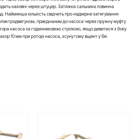
одить назовні через штуцер. Затяжка сальника повинна
од. Найменша кількість свідчить про надмірне затягування
я електродвигуном, приєднаним до насоса через пружну муфту
отора насоса за годинниковою стрілкою, якщо дивитися з боку
зор 10 мм при роторі насоса, зсунутому вщент у бік