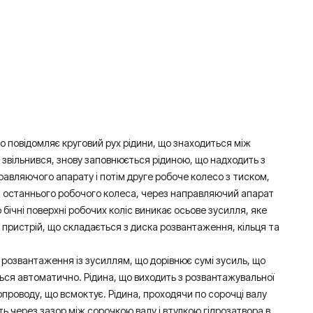
о повідомляє круговий рух рідини, що знаходиться між
о звільнився, знову заповнюється рідиною, що надходить з
равляючого апарату і потім друге робоче колесо з тиском,
ла з останнього робочого колеса, через направляючий апарат
 бічні поверхні робочих коліс виникає осьове зусилля, яке
пристрій, що складається з диска розвантаження, кільця та
 розвантаження із зусиллям, що дорівнює сумі зусиль, що
ться автоматично. Рідина, що виходить з розвантажувальної
проводу, що всмоктує. Рідина, проходячи по сорочці валу
ь через зазор між сорочкою валу і втулкою гідрозатвора в