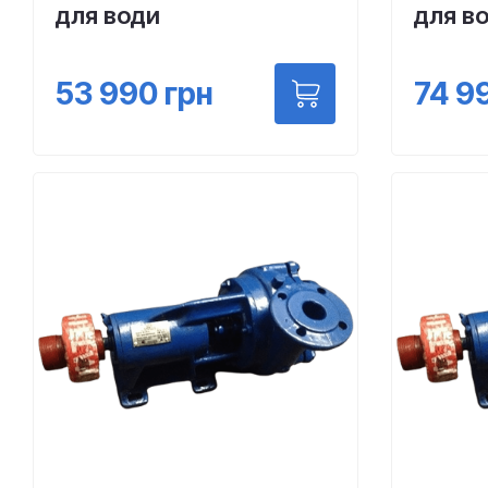
для води
для в
53 990
грн
74 9