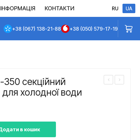
ІНФОРМАЦІЯ
КОНТАКТИ
RU
UA
Виконані постачання
Політика конфіденційності
Повернення
Доставлення та сплата
Договір публічної оферти
+38 (067) 138-21-88
+38 (050) 579-17-19
-350 секційний
асо
асо
 для холодної води
с
с
ЦН
СД
С
800
105
/32
Додати в кошик
-98
а