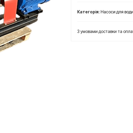
13-
350
Категорія:
Насоси для вод
секційний
відцентровий
для
З умовами доставки та опл
холодної
води
кількість