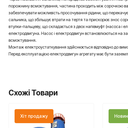
порожнину всмоктування, частина проходить між сорочкою вал
забезпечувати можливість просочування рідини, що перекачуєть
сальника, що збільшує втрати на тертя та прискорює знос со
втулки-пальцеву, що складається з двох напівмуфт (насоса і е
електродвигуна. Насос і електродвигун встановлюються на заг
всмоктування.
Монтаж електроустаткування здійснюється відповідно до вимо
Перед експлуатацією електродвигун агрегату має бути заземл
Схожі Товари
Хіт продажу
Новин