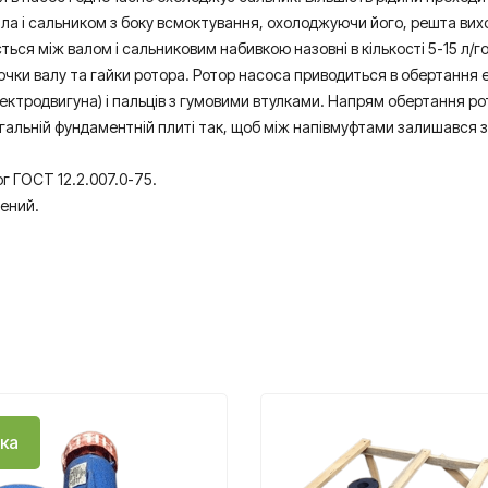
а і сальником з боку всмоктування, охолоджуючи його, решта вих
ся між валом і сальниковим набивкою назовні в кількості 5-15 л/г
рочки валу та гайки ротора. Ротор насоса приводиться в обертанн
лектродвигуна) і пальців з гумовими втулками. Напрям обертання р
альній фундаментній плиті так, щоб між напівмуфтами залишався за
г ГОСТ 12.2.007.0-75.
ений.
ка