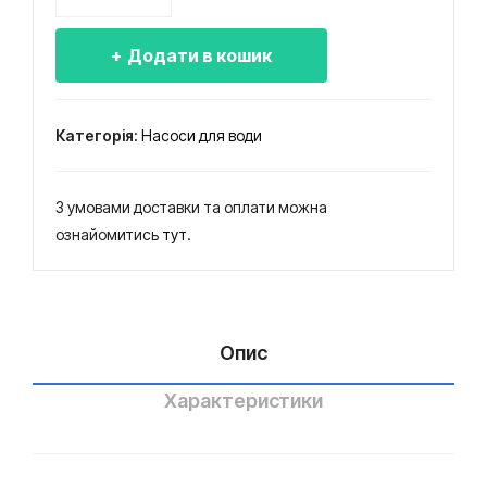
ЕЦВ
16-
6,5-
6-
180
60
Додати в кошик
6,5-
нер
нер
100
ж.
ж.
кількість
Категорія:
Насоси для води
З умовами доставки та оплати можна
ознайомитись
тут
.
Опис
Характеристики