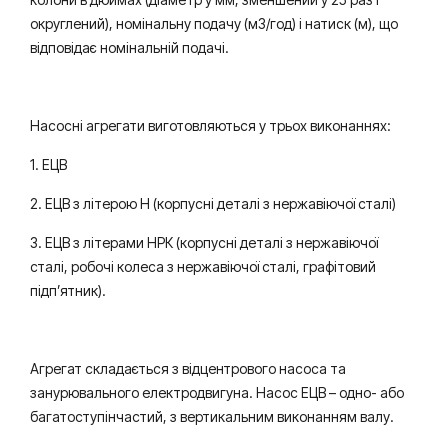
округлений), номінальну подачу (м3/год) і натиск (м), що
відповідає номінальній подачі.
Насосні агрегати виготовляються у трьох виконаннях:
1. ЕЦВ
2. ЕЦВ з літерою Н (корпусні деталі з нержавіючої сталі)
3. ЕЦВ з літерами НРК (корпусні деталі з нержавіючої
сталі, робочі колеса з нержавіючої сталі, графітовий
підп’ятник).
Агрегат складається з відцентрового насоса та
занурювального електродвигуна. Насос ЕЦВ – одно- або
багатоступінчастий, з вертикальним виконанням валу.