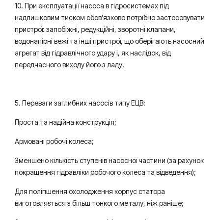
10. При експлуатації насоса в гідросистемах під
надлишковим тиском обов’язково потрібно застосовувати
пристрої: запобіжні, редукційні, зворотні клапани,
водонапірні вежі та інші пристрої, що оберігають насосний
агрегат від гідравлічного удару і, як наслідок, від
передчасного виходу його з ладу.
5. Переваги заглибних насосів типу ЕЦВ:
Проста та надійна конструкція;
Армовані робочі колеса;
Зменшено кількість ступенів насосної частини (за рахунок
покращення гідравліки робочого колеса та відведення);
Для поліпшення охолодження корпус статора
виготовляється з більш тонкого металу, ніж раніше;