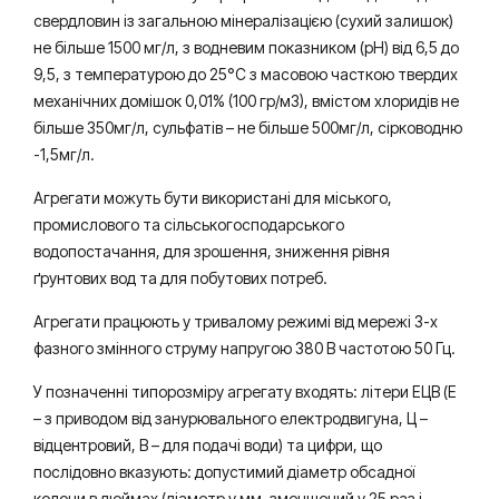
свердловин із загальною мінералізацією (сухий залишок)
не більше 1500 мг/л, з водневим показником (рН) від 6,5 до
9,5, з температурою до 25°С з масовою часткою твердих
механічних домішок 0,01% (100 гр/м3), вмістом хлоридів не
більше 350мг/л, сульфатів – не більше 500мг/л, сірководню
-1,5мг/л.
Агрегати можуть бути використані для міського,
промислового та сільськогосподарського
водопостачання, для зрошення, зниження рівня
ґрунтових вод та для побутових потреб.
Агрегати працюють у тривалому режимі від мережі 3-х
фазного змінного струму напругою 380 В частотою 50 Гц.
У позначенні типорозміру агрегату входять: літери ЕЦВ (Е
– з приводом від занурювального електродвигуна, Ц –
відцентровий, В – для подачі води) та цифри, що
послідовно вказують: допустимий діаметр обсадної
колони в дюймах (діаметр у мм, зменшений у 25 раз і