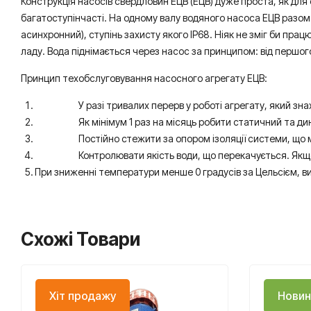
Конструкція насосів свердловин ЕЦВ (ЕЦВ) дуже проста, як для е
багатоступінчасті. На одному валу водяного насоса ЕЦВ разом
асинхронний), ступінь захисту якого IP68. Ніяк не зміг би пра
ладу. Вода піднімається через насос за принципом: від першог
Принцип техобслуговування насосного агрегату ЕЦВ:
У разі тривалих перерв у роботі агрегату, який знаходит
Як мінімум 1 раз на місяць робити статичний та динамі
Постійно стежити за опором ізоляції системи, що м
Контролювати якість води, що перекачується. Якщо у вод
При зниженні температури менше 0 градусів за Цельсієм, в
Схожі Товари
Хіт продажу
Новин