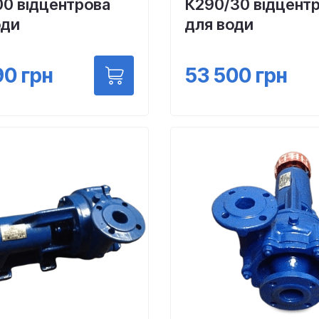
00 відцентрова
К290/30 відцент
оди
для води
90
грн
53 500
грн