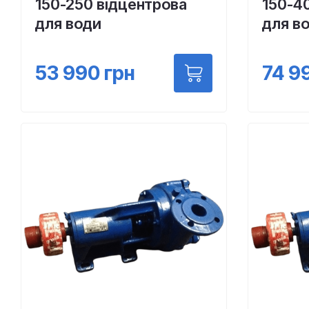
150-250 відцентрова
150-4
для води
для в
53 990
грн
74 9