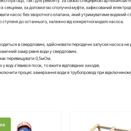
ксплуатації, так і для ремонту. За своєю специфікою артезіанські н
 із секціями, за допомогою сполучної муфти, зафіксований електро
цювати насос без зворотного клапана, який утримуватиме водяний ст
о ступеня до останнього, залежно від конкретної моделі насоса.
ься в свердловині, здійснювати періодичні запуски насоса не рі
чний замір рівня води у свердловині.
ає перевищувати 0,5мОм.
і з’явився пісок, то вжити відповідних заходів.
иключити процес замерзання води в трубопроводі при відключеному
ка