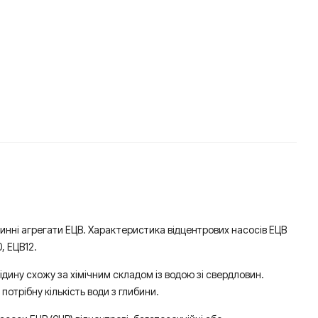
бинні агрегати ЕЦВ. Характеристика відцентрових насосів ЕЦВ
, ЕЦВ12.
ідину схожу за хімічним складом із водою зі свердловин.
отрібну кількість води з глибини.