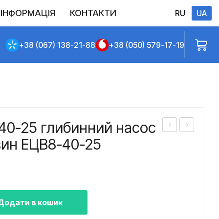
ІНФОРМАЦІЯ
КОНТАКТИ
RU
UA
Виконані постачання
Політика конфіденційності
Повернення
Доставлення та сплата
Договір публічної оферти
+38 (067) 138-21-88
+38 (050) 579-17-19
40-25 глибинний насос
асо
асо
вин ЕЦВ8-40-25
с
с
ЕЦВ
ЕЦВ
8-
8-
40-
40-
Додати в кошик
35
200