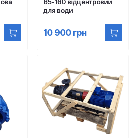
рова
65-160 відцентровий
для води
10 900
грн