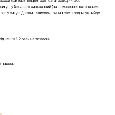
асоси ЕЦВ (ЄЦВ) відцентрові, багатосекційні або
двигун, у більшості синхронний (на замовлення встановимо
овп у ситуації, коли з якихось причин електродвигун вийде з
дше ніж 1-2 рази на тиждень.
 насосі.