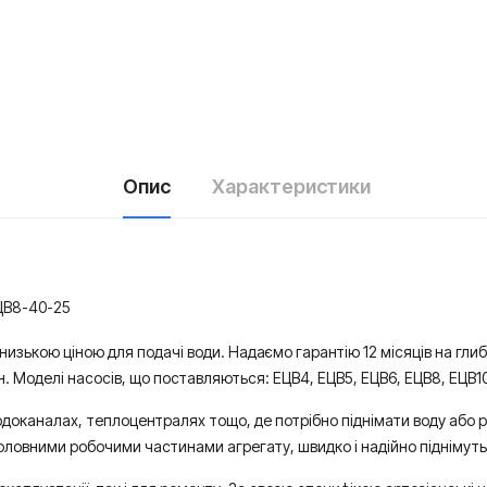
Опис
Характеристики
В8-40-25
 низькою ціною для подачі води. Надаємо гарантію 12 місяців на гли
ин. Моделі насосів, що поставляються: ЕЦВ4, ЕЦВ5, ЕЦВ6, ЕЦВ8, ЕЦВ10
одоканалах, теплоцентралях тощо, де потрібно піднімати воду або р
оловними робочими частинами агрегату, швидко і надійно піднімуть п