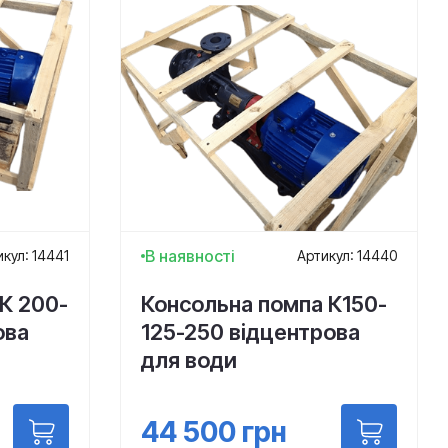
В наявності
кул: 14441
Артикул: 14440
К 200-
Консольна помпа К150-
ова
125-250 відцентрова
для води
44 500
грн