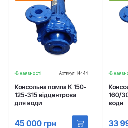
В наявності
В наявн
Артикул: 14444
Консольна помпа К 150-
Консо
125-315 відцентрова
160/3
для води
води
45 000
грн
33 9