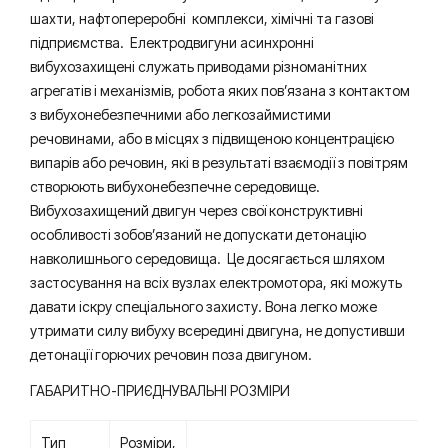
шахти, нафтопереробні комплекси, хімічні та газові
підприємства. Електродвигуни асинхронні
вибухозахищені служать приводами різноманітних
агрегатів і механізмів, робота яких пов’язана з контактом
з вибухонебезпечними або легкозаймистими
речовинами, або в місцях з підвищеною концентрацією
випарів або речовин, які в результаті взаємодії з повітрям
створюють вибухонебезпечне середовище.
Вибухозахищений двигун через свої конструктивні
особливості зобов’язаний не допускати детонацію
навколишнього середовища. Це досягається шляхом
застосування на всіх вузлах електромотора, які можуть
давати іскру спеціального захисту. Вона легко може
утримати силу вибуху всередині двигуна, не допустивши
детонації горючих речовин поза двигуном.
ГАБАРИТНО-ПРИЄДНУВАЛЬНІ РОЗМІРИ
Тип
Розміри,