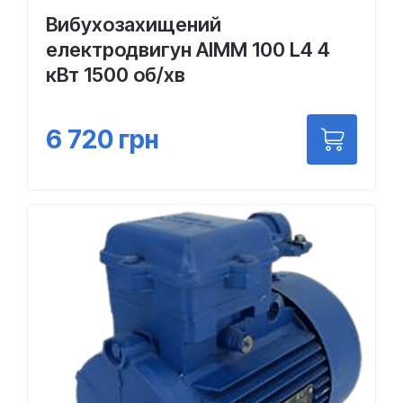
Вибухозахищений
електродвигун АІММ 100 L4 4
кВт 1500 об/хв
6 720
грн