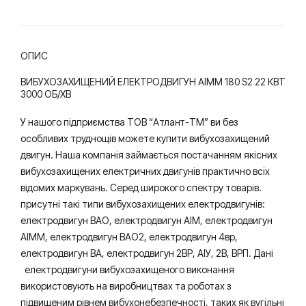
хв
ОПИС
ВИБУХОЗАХИЩЕНИЙ ЕЛЕКТРОДВИГУН АІММ 180 S2 22 КВТ
3000 ОБ/ХВ
У нашого підприємства ТОВ “Атлант-ТМ” ви без
особливих труднощів можете купити вибухозахищений
двигун. Наша компанія займається постачанням якісних
вибухозахищених електричних двигунів практично всіх
відомих маркувань. Серед широкого спектру товарів.
присутні такі типи вибухозахищених електродвигунів:
електродвигун ВАО, електродвигун АІМ, електродвигун
АІММ, електродвигун ВАО2, електродвигун 4вр,
електродвигун ВА, електродвигун 2ВР, АІУ, 2В, ВРП. Дані
електродвигуни вибухозахищеного виконання
використовують на виробництвах та роботах з
підвищеним рівнем вибухонебезпечності, таких як вугільні