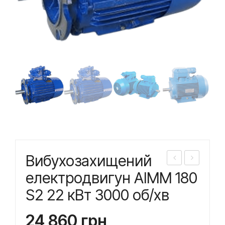
Вибухозахищений
ибу
ибу
електродвигун АІММ 180
хоз
хоз
S2 22 кВт 3000 об/хв
ахи
ахи
ще
ще
24 860
грн