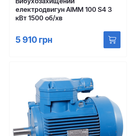
Вибухозахищений
електродвигун АІММ 100 S4 3
кВт 1500 об/хв
5 910
грн