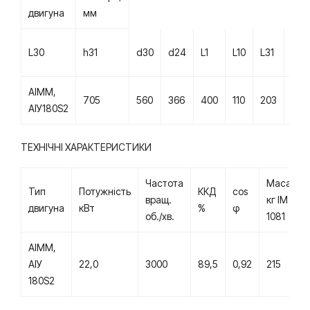
двигуна
мм
L30
h31
d30
d24
L1
L10
L31
d1
АІММ,
705
560
366
400
110
203
121
АІУ180S2
ТЕХНІЧНІ ХАРАКТЕРИСТИКИ
Частота
Маса
Тип
Потужність
ККД
cos
вращ.
кг IМ
двигуна
кВт
%
φ
об./хв.
1081
АІММ,
АІУ
22,0
3000
89,5
0,92
215
180S2