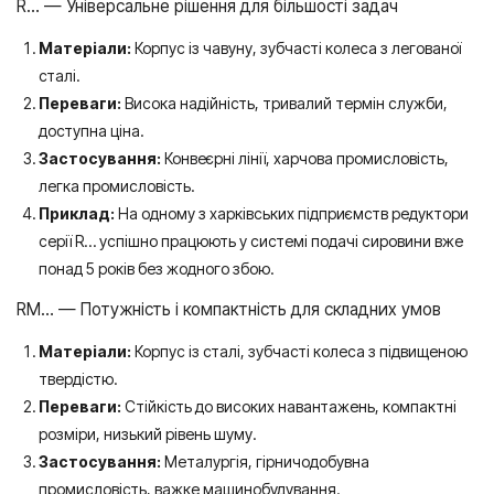
R… — Універсальне рішення для більшості задач
Матеріали:
Корпус із чавуну, зубчасті колеса з легованої
сталі.
Переваги:
Висока надійність, тривалий термін служби,
доступна ціна.
Застосування:
Конвеєрні лінії, харчова промисловість,
легка промисловість.
Приклад:
На одному з харківських підприємств редуктори
серії R… успішно працюють у системі подачі сировини вже
понад 5 років без жодного збою.
RM… — Потужність і компактність для складних умов
Матеріали:
Корпус із сталі, зубчасті колеса з підвищеною
твердістю.
Переваги:
Стійкість до високих навантажень, компактні
розміри, низький рівень шуму.
Застосування:
Металургія, гірничодобувна
промисловість, важке машинобудування.