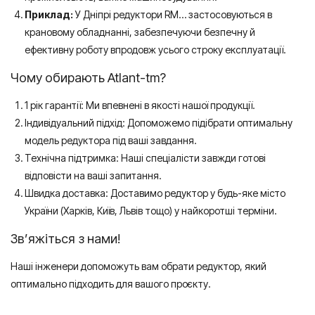
Приклад:
У Дніпрі редуктори RM… застосовуються в
крановому обладнанні, забезпечуючи безпечну й
ефективну роботу впродовж усього строку експлуатації.
Чому обирають Atlant-tm?
1 рік гарантії: Ми впевнені в якості нашої продукції.
Індивідуальний підхід: Допоможемо підібрати оптимальну
модель редуктора під ваші завдання.
Технічна підтримка: Наші спеціалісти завжди готові
відповісти на ваші запитання.
Швидка доставка: Доставимо редуктор у будь-яке місто
України (Харків, Київ, Львів тощо) у найкоротші терміни.
Зв’яжіться з нами!
Наші інженери допоможуть вам обрати редуктор, який
оптимально підходить для вашого проєкту.