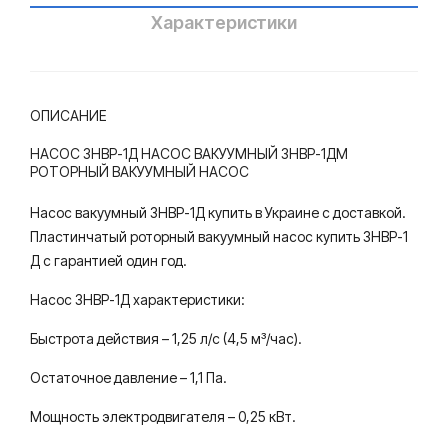
ьны
упе
Характеристики
й,
нча
одн
тый
ост
для
ОПИСАНИЕ
упе
сто
нча
чно
НАСОС 3НВР-1Д НАСОС ВАКУУМНЫЙ 3НВР-1ДМ
РОТОРНЫЙ ВАКУУМНЫЙ НАСОС
тый
-ма
для
ссн
Насос вакуумный 3НВР-1Д купить в Украине с доставкой.
сто
ых
Пластинчатый роторный вакуумный насос купить 3НВР-1
чно
сре
Д с гарантией один год.
-ма
д
Насос 3НВР-1Д характеристики:
ссн
Быстрота действия – 1,25 л/с (4,5 м³/час).
ых
сре
Остаточное давление – 1,1 Па.
д
Мощность электродвигателя – 0,25 кВт.