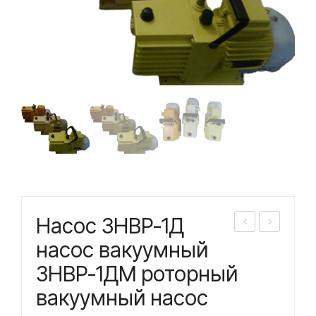
Насос 3НВР-1Д
асо
асо
насос вакуумный
с
с
3НВР-1ДМ роторный
2С
3Ф-
вакуумный насос
М
12