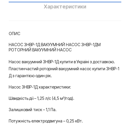
нас
ос
Характеристики
ос
ОПИС
НАСОС 3НВР-1Д ВАКУУМНИЙ НАСОС 3НВР-1ДМ
РОТОРНИЙ ВАКУУМНИЙ НАСОС
Насос вакуумний 3НВР-1Д купити в Україні з доставкою.
Пластинчастий роторний вакуумний насос купити 3НВР-1
Д з гарантією один рік.
Насос 3НВР-1Д характеристики:
Швидкість дії – 1,25 л/с (4,5 м³/год).
Залишковий тиск – 1,1 Па.
Потужність електродвигуна – 0,25 кВт.