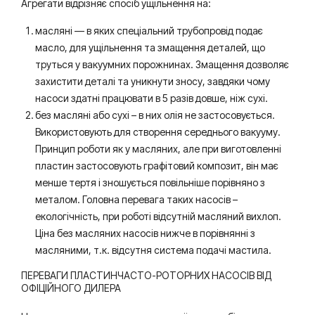
Агрегати відрізняє спосіб ущільнення на:
масляні — в яких спеціальний трубопровід подає
масло, для ущільнення та змащення деталей, що
труться у вакуумних порожнинах. Змащення дозволяє
захистити деталі та уникнути зносу, завдяки чому
насоси здатні працювати в 5 разів довше, ніж сухі.
без масляні або сухі – в них олія не застосовується.
Використовують для створення середнього вакууму.
Принцип роботи як у масляних, але при виготовленні
пластин застосовують графітовий композит, він має
менше тертя і зношується повільніше порівняно з
металом. Головна перевага таких насосів –
екологічність, при роботі відсутній масляний вихлоп.
Ціна без масляних насосів нижче в порівнянні з
масляними, т.к. відсутня система подачі мастила.
ПЕРЕВАГИ ПЛАСТИНЧАСТО-РОТОРНИХ НАСОСІВ ВІД
ОФІЦІЙНОГО ДИЛЕРА