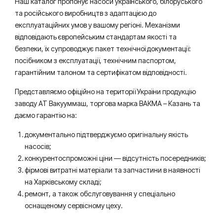
Наш каталог пропонує насоси українського, білоруського
та російського виробництв з адаптацією до
експлуатаційних умов у вашому регіоні. Механізми
відповідають європейським стандартам якості та
безпеки, їх супроводжує пакет технічної документації:
посібником з експлуатації, технічним паспортом,
гарантійним талоном та сертифікатом відповідності.
Представляємо офіційно на території України продукцію
заводу АТ Вакууммаш, торгова марка ВАКМА – Казань та
даємо гарантію на:
документально підтверджуємо оригінальну якість
насосів;
конкурентоспроможні ціни — відсутність посередників;
фірмові витратні матеріали та запчастини в наявності
на Харківському складі;
ремонт, а також обслуговування у спеціально
оснащеному сервісному цеху.