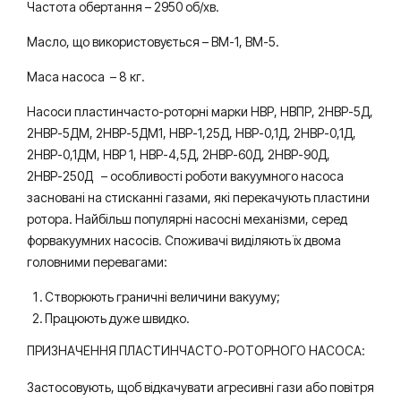
Частота обертання – 2950 об/хв.
Масло, що використовується – ВМ-1, ВМ-5.
Маса насоса – 8 кг.
Насоси пластинчасто-роторні марки НВР, НВПР, 2НВР-5Д,
2НВР-5ДМ, 2НВР-5ДМ1, НВР-1,25Д, НВР-0,1Д, 2НВР-0,1Д,
2НВР-0,1ДМ, НВР 1, НВР-4,5Д, 2НВР-60Д, 2НВР-90Д,
2НВР-250Д – особливості роботи вакуумного насоса
засновані на стисканні газами, які перекачують пластини
ротора. Найбільш популярні насосні механізми, серед
форвакуумних насосів. Споживачі виділяють їх двома
головними перевагами:
Створюють граничні величини вакууму;
Працюють дуже швидко.
ПРИЗНАЧЕННЯ ПЛАСТИНЧАСТО-РОТОРНОГО НАСОСА:
Застосовують, щоб відкачувати агресивні гази або повітря