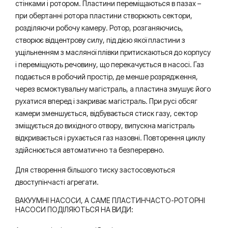
стінками і ротором. Пластини переміщаються в пазах –
при обертанні ротора пластини створюють сектори,
розділяючи робочу камеру. Ротор, розганяючись,
створює відцентрову силу, під дією якої пластини з
ущільненням з масляної плівки притискаються до корпусу
і переміщують речовину, що перекачується в насосі. Газ
подається в робочий простір, де менше розрядження,
через всмоктувальну магістраль, а пластина змушує його
рухатися вперед і закриває магістраль. При русі обсяг
камери зменшується, відбувається стиск газу, сектор
зміщується до вихідного отвору, випускна магістраль
відкривається і рухається газ назовні. Повторення циклу
здійснюється автоматично та безперервно.
Для створення більшого тиску застосовуються
двоступінчасті агрегати.
ВАКУУМНІ НАСОСИ, А САМЕ ПЛАСТИНЧАСТО-РОТОРНІ
НАСОСИ ПОДІЛЯЮТЬСЯ НА ВИДИ: