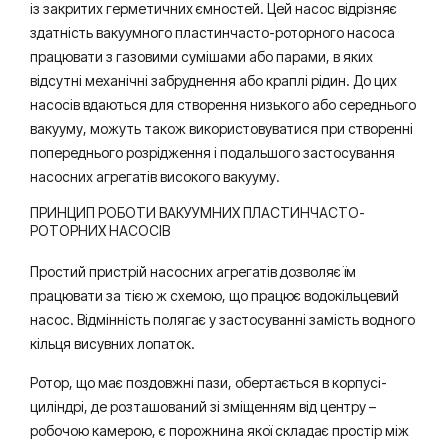
із закритих герметичних ємностей. Цей насос відрізняє
здатність вакуумного пластинчасто-роторного насоса
працювати з газовими сумішами або парами, в яких
відсутні механічні забруднення або краплі рідин. До цих
насосів вдаються для створення низького або середнього
вакууму, можуть також використовуватися при створенні
попереднього розрідження і подальшого застосування
насосних агрегатів високого вакууму.
ПРИНЦИП РОБОТИ ВАКУУМНИХ ПЛАСТИНЧАСТО-
РОТОРНИХ НАСОСІВ
Простий пристрій насосних агрегатів дозволяє їм
працювати за тією ж схемою, що працює водокільцевий
насос. Відмінність полягає у застосуванні замість водного
кільця висувних лопаток.
Ротор, що має поздовжні пази, обертається в корпусі-
циліндрі, де розташований зі зміщенням від центру –
робочою камерою, є порожнина якої складає простір між