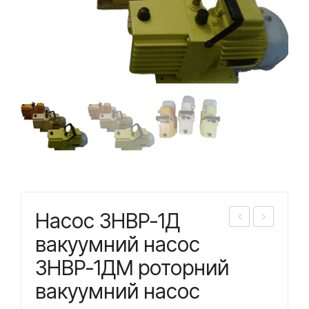
Насос 3НВР-1Д
асо
асо
вакуумний насос
с
с
3НВР-1ДМ роторний
2НВ
НВР
вакуумний насос
Р-0
-4,5