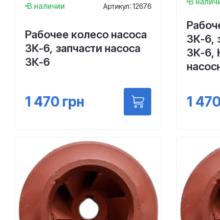
В налич
В наличии
Артикул: 12676
Рабоч
Рабочее колесо насоса
3К-6, 
3К-6, запчасти насоса
3К-6,
3К-6
насос
1 470
грн
1 47