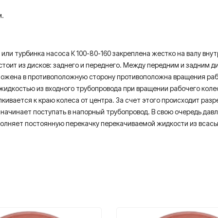
м.
 или турбинка насоса К 100-80-160 закреплена жестко на валу вну
остоит из дисков: заднего и переднего. Между передним и задним 
оложена в противоположную сторону противоположна вращения раб
 жидкостью из входного трубопровода при вращении рабочего коле
ивается к краю колеса от центра. За счет этого происходит разре
начинает поступать в напорный трубопровод. В свою очередь дав
ыполняет постоянную перекачку перекачиваемой жидкости из всас