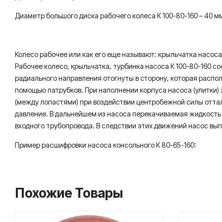
Диаметр большого диска рабочего колеса К 100-80-160 – 40 м
Колесо рабочее или как его еще называют: крыльчатка насоса
Рабочее колесо, крыльчатка, турбинка насоса К 100-80-160 с
радиального направления отогнуты в сторону, которая расп
помощью патрубков. При наполнении корпуса насоса (улитки)
(между лопастями) при воздействии центробежной силы отталк
давление. В дальнейшем из насоса перекачиваемая жидкость 
входного трубопровода. В следствии этих движений насос в
Пример расшифровки насоса консольного К 80-65-160:
Похожие Товары