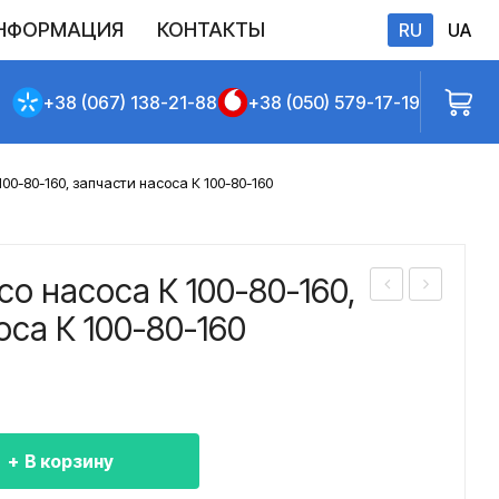
НФОРМАЦИЯ
КОНТАКТЫ
RU
UA
бличной оферты
+38 (067) 138-21-88
+38 (050) 579-17-19
00-80-160, запчасти насоса К 100-80-160
со насоса К 100-80-160,
або
або
оса К 100-80-160
чее
чее
кол
кол
есо
есо
нас
нас
В корзину
оса
оса