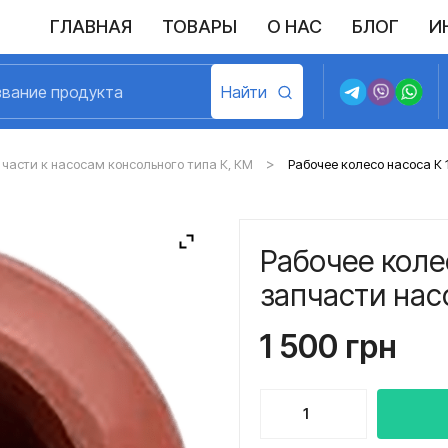
ГЛАВНАЯ
ТОВАРЫ
О НАС
БЛОГ
И
Выполненные поставки
Политика конфиденциальности
Возврат и обмен
Доставка и оплата
Договор пу
части к насосам консольного типа К, КМ
Рабочее колесо насоса К 1
Рабочее коле
запчасти нас
1 500
грн
Количество
товара