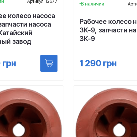
ии
Артикул: 12677
В наличии
Арти
ее колесо насоса
Рабочее колесо 
запчасти насоса
3К-9, запчасти н
 Катайский
3К-9
ный завод
1 290
грн
0
грн