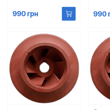
990
грн
990