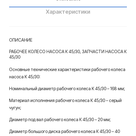
кий
кий
нас
нас
Характеристики
осн
осн
ый
ый
зав
зав
ОПИСАНИЕ
од
од
РАБОЧЕЕ КОЛЕСО НАСОСА К 45/30, ЗАПЧАСТИ НАСОСА К
45/30
Основные технические характеристики рабочего колеса
насоса К 45/30:
Номинальный диаметр рабочего колеса К 45/30 – 168 мм;
Материал исполнения рабочего колеса К 45/30 – серый
чугун;
Диаметр под вал рабочего колеса К 45/30 – 20 мм;
Диаметр большого диска рабочего колеса К 45/30 – 40