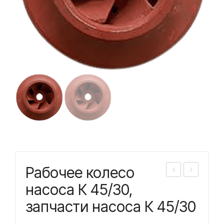
Рабочее колесо
або
або
насоса К 45/30,
чее
чее
запчасти насоса К 45/30
кол
кол