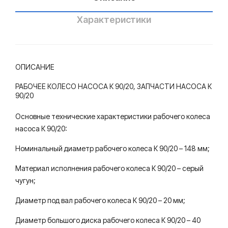
Кат
кий
айс
нас
Характеристики
кий
осн
нас
ый
осн
зав
ОПИСАНИЕ
ый
од
РАБОЧЕЕ КОЛЕСО НАСОСА К 90/20, ЗАПЧАСТИ НАСОСА К
зав
90/20
од
Основные технические характеристики рабочего колеса
насоса К 90/20:
Номинальный диаметр рабочего колеса К 90/20 – 148 мм;
Материал исполнения рабочего колеса К 90/20 – серый
чугун;
Диаметр под вал рабочего колеса К 90/20 – 20 мм;
Диаметр большого диска рабочего колеса К 90/20 – 40