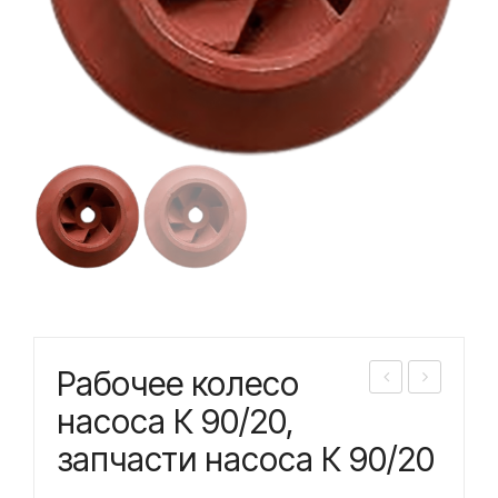
Рабочее колесо
або
або
насоса К 90/20,
чее
чее
запчасти насоса К 90/20
кол
кол