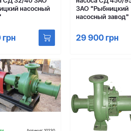
а СД 32/40 ЗАО
насоса СД 450/9
ицкий насосный
ЗАО "Рыбницкий
"
насосный завод"
0
грн
29 900
грн
ии
Артикул: 10230