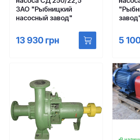
насоса СД 250/22,5
насос
ЗАО "Рыбницкий
"Рыбн
насосный завод"
завод
13 930
грн
5 10
В налич