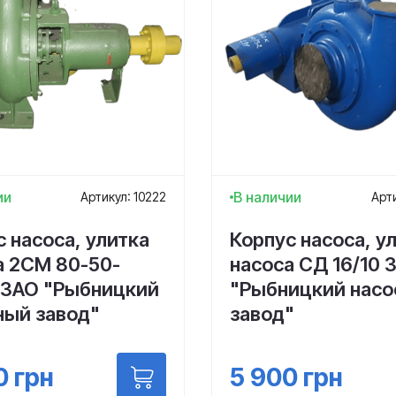
ии
В наличии
Артикул: 10222
Арти
 насоса, улитка
Корпус насоса, у
а 2СМ 80-50-
насоса СД 16/10 
 ЗАО "Рыбницкий
"Рыбницкий нас
ный завод"
завод"
0
грн
5 900
грн