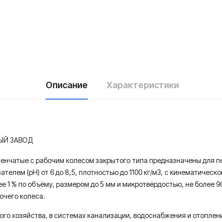
Описание
Характеристики
ЫЙ ЗАВОД
енчатые с рабочим колесом закрытого типа предназначены для п
елем (рН) от 6 до 8,5, плотностью до 1100 кг/м3, с кинематической
ее 1 % по объёму, размером до 5 мм и микротвёрдостью, не боле
очего колеса.
го хозяйства, в системах канализации, водоснабжения и отоплен