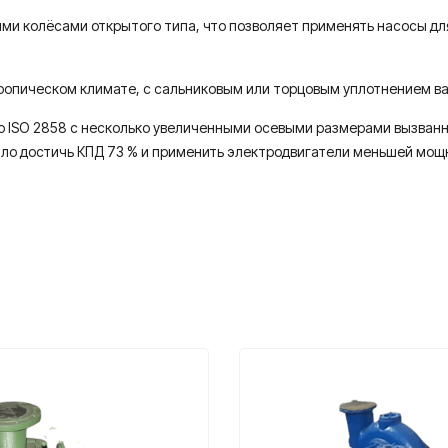
ими колёсами открытого типа, что позволяет применять насосы д
ропическом климате, с сальниковым или торцовым уплотнением ва
 по ISO 2858 с несколько увеличенными осевыми размерами вызва
ило достичь КПД 73 % и применить электродвигатели меньшей мощ