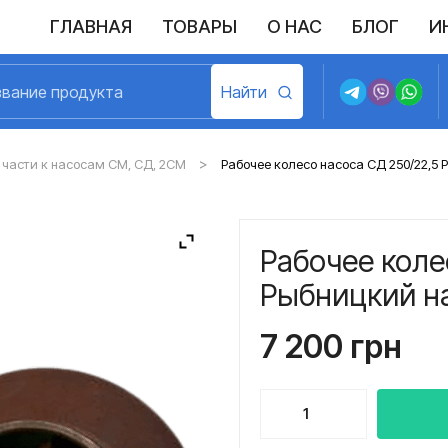
ГЛАВНАЯ
ТОВАРЫ
О НАС
БЛОГ
И
Выполненные поставки
Политика конфиденциальности
Возврат и обмен
Доставка и оплата
Договор пу
части к насосам СМ, СД, 2СМ
Рабочее колесо насоса СД 250/22,5
Рабочее коле
Рыбницкий н
7 200
грн
Количество
товара