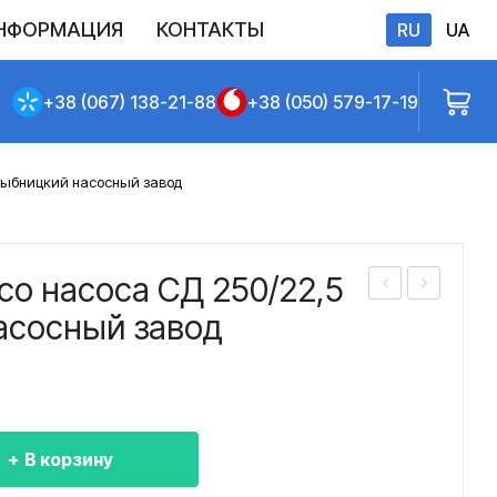
НФОРМАЦИЯ
КОНТАКТЫ
RU
UA
бличной оферты
+38 (067) 138-21-88
+38 (050) 579-17-19
 Рыбницкий насосный завод
со насоса СД 250/22,5
або
або
асосный завод
чее
чее
кол
кол
есо
есо
нас
нас
В корзину
оса
оса