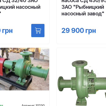
а СД 32/40 ЗАО
насоса СД 450/9
ицкий насосный
ЗАО "Рыбницкий
"
насосный завод"
0
грн
29 900
грн
ии
Артикул: 10230