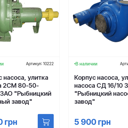
ии
В наличии
Артикул: 10222
Арти
 насоса, улитка
Корпус насоса, у
а 2СМ 80-50-
насоса СД 16/10 
 ЗАО "Рыбницкий
"Рыбницкий нас
ный завод"
завод"
0
грн
5 900
грн