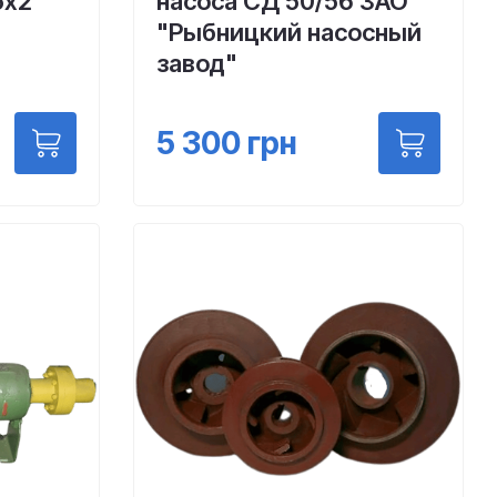
5х2
насоса СД 50/56 ЗАО
"Рыбницкий насосный
завод"
5 300
грн