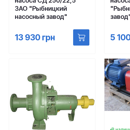
насоса СД 250/22,5
насос
ЗАО "Рыбницкий
"Рыбн
насосный завод"
завод
13 930
грн
5 10
В налич