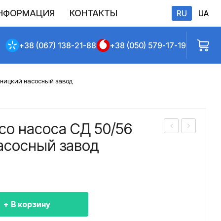
НФОРМАЦИЯ
КОНТАКТЫ
RU
UA
бличной оферты
+38 (067) 138-21-88
+38 (050) 579-17-19
бницкий насосный завод
со насоса СД 50/56
або
або
асосный завод
чее
чее
кол
кол
есо
есо
нас
нас
В корзину
оса
оса