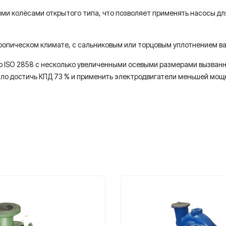
ими колёсами открытого типа, что позволяет применять насосы д
ропическом климате, с сальниковым или торцовым уплотнением ва
 по ISO 2858 с несколько увеличенными осевыми размерами вызва
ило достичь КПД 73 % и применить электродвигатели меньшей мощ