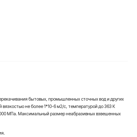
ерекачивания бытовых, промышленных сточных вод и других
 вязкостью не более 1*10-6 м2/с, температурой до 363 К
е 9000 МПа. Максимальный размер неабразивных взвешенных
ия.