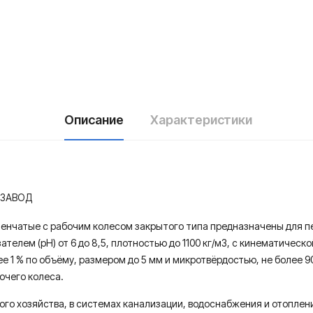
Описание
Характеристики
 ЗАВОД
енчатые с рабочим колесом закрытого типа предназначены для п
елем (рН) от 6 до 8,5, плотностью до 1100 кг/м3, с кинематической
ее 1 % по объёму, размером до 5 мм и микротвёрдостью, не боле
очего колеса.
го хозяйства, в системах канализации, водоснабжения и отоплен