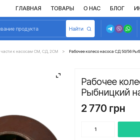
ГЛАВНАЯ
ТОВАРЫ
О НАС
БЛОГ
И
Выполненные поставки
Политика конфиденциальности
Возврат и обмен
Доставка и оплата
Договор пу
части к насосам СМ, СД, 2СМ
Рабочее колесо насоса СД 50/56 Ры
Рабочее коле
Рыбницкий н
2 770
грн
Количество
товара