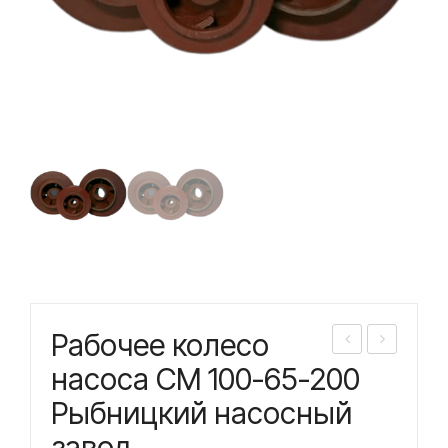
Рабочее колесо
або
або
насоса СМ 100-65-200
чее
чее
Рыбницкий насосный
кол
кол
завод