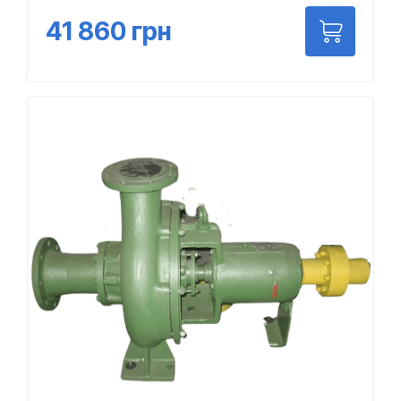
41 860
грн