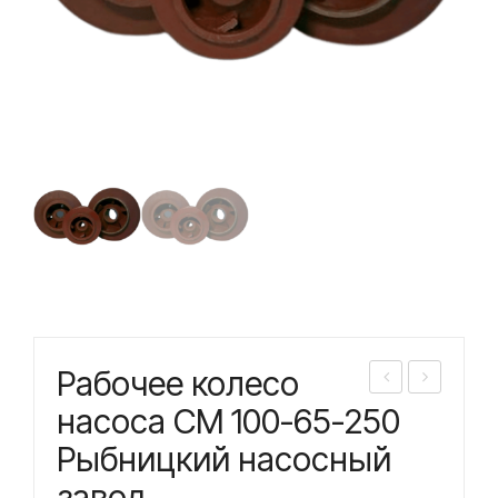
Рабочее колесо
або
або
насоса СМ 100-65-250
чее
чее
Рыбницкий насосный
кол
кол
завод