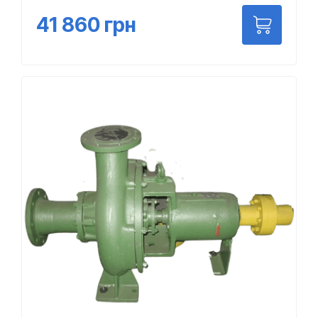
41 860
грн