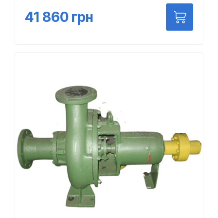
41 860
грн