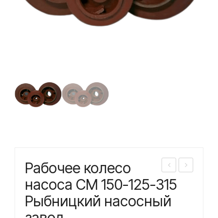
Рабочее колесо
або
або
насоса СМ 150-125-315
чее
чее
Рыбницкий насосный
кол
кол
завод