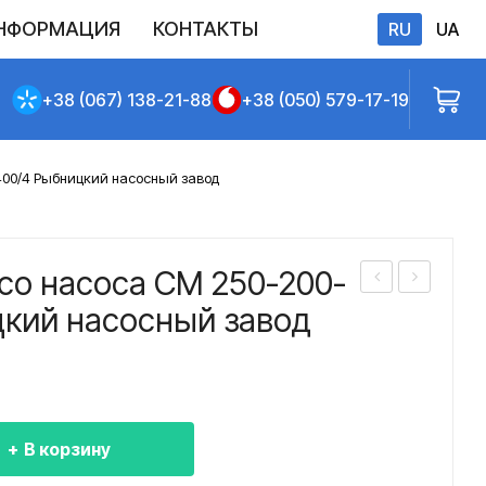
НФОРМАЦИЯ
КОНТАКТЫ
RU
UA
бличной оферты
+38 (067) 138-21-88
+38 (050) 579-17-19
400/4 Рыбницкий насосный завод
со насоса СМ 250-200-
або
або
цкий насосный завод
чее
чее
кол
кол
есо
есо
нас
нас
В корзину
оса
оса