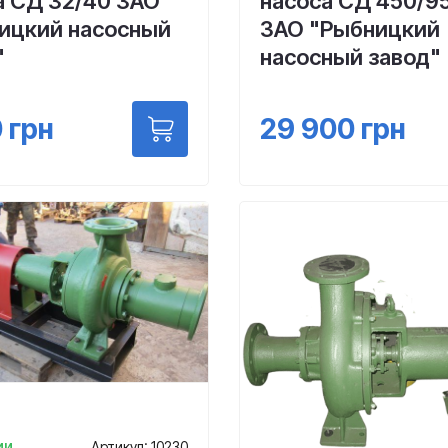
а СД 32/40 ЗАО
насоса СД 450/9
ицкий насосный
ЗАО "Рыбницкий
"
насосный завод"
0
грн
29 900
грн
ии
Артикул: 10230