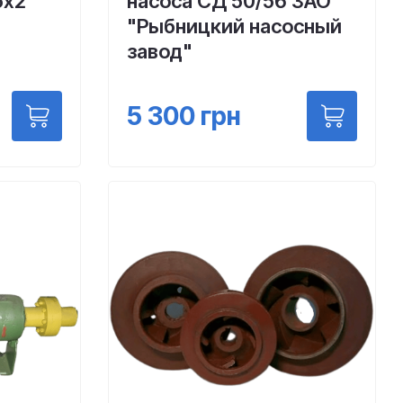
5х2
насоса СД 50/56 ЗАО
"Рыбницкий насосный
завод"
5 300
грн