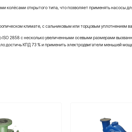
ими колёсами открытого типа, что позволяет применять насосы д
ропическом климате, с сальниковым или торцовым уплотнением ва
 по ISO 2858 с несколько увеличенными осевыми размерами вызва
ило достичь КПД 73 % и применить электродвигатели меньшей мощ