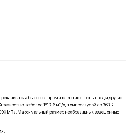
ерекачивания бытовых, промышленных сточных вод и других
 вязкостью не более 1*10-6 м2/с, температурой до 363 К
е 9000 МПа. Максимальный размер неабразивных взвешенных
ия.