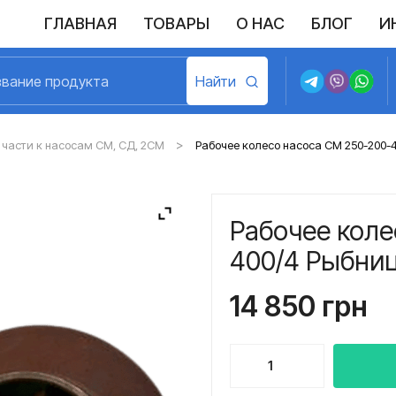
ГЛАВНАЯ
ТОВАРЫ
О НАС
БЛОГ
И
Выполненные поставки
Политика конфиденциальности
Возврат и обмен
Доставка и оплата
Договор пу
части к насосам СМ, СД, 2СМ
Рабочее колесо насоса СМ 250-200-
Рабочее коле
400/4 Рыбни
14 850
грн
Количество
товара