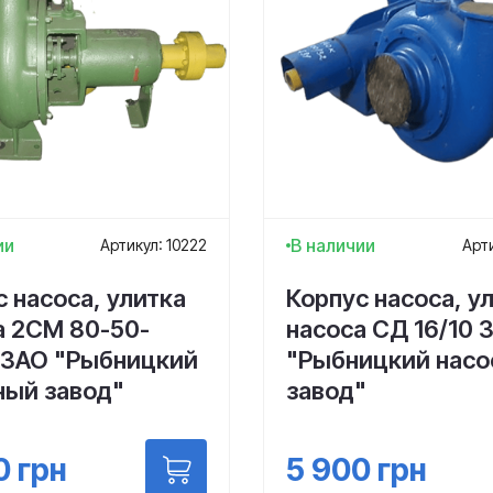
ии
В наличии
Артикул: 10222
Арти
 насоса, улитка
Корпус насоса, у
а 2СМ 80-50-
насоса СД 16/10 
 ЗАО "Рыбницкий
"Рыбницкий нас
ный завод"
завод"
0
грн
5 900
грн