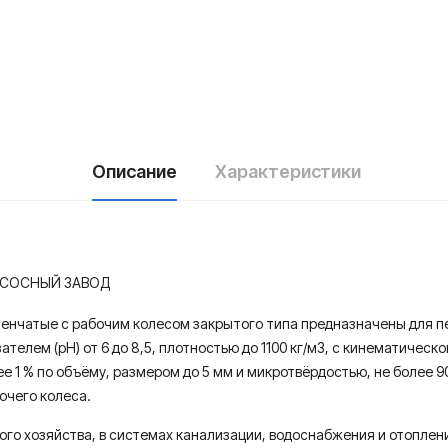
Описание
Характеристики
НАСОСНЫЙ ЗАВОД
енчатые с рабочим колесом закрытого типа предназначены для п
елем (рН) от 6 до 8,5, плотностью до 1100 кг/м3, с кинематической
ее 1 % по объёму, размером до 5 мм и микротвёрдостью, не боле
очего колеса.
го хозяйства, в системах канализации, водоснабжения и отоплен