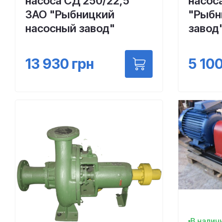
насоса СД 250/22,5
насос
ЗАО "Рыбницкий
"Рыбн
насосный завод"
завод
13 930
грн
5 10
В налич