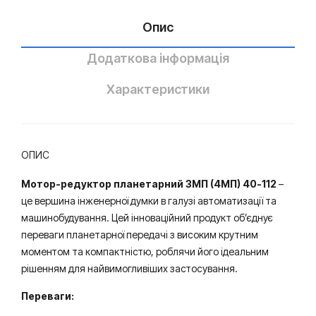
еви
упе
й
нев
Опис
ий
Додаткова інформація
Характеристики
ОПИС
Мотор-редуктор планетарний 3МП (4МП) 40-112
–
це вершина інженерної думки в галузі автоматизації та
машинобудування. Цей інноваційний продукт об’єднує
переваги планетарної передачі з високим крутним
моментом та компактністю, роблячи його ідеальним
рішенням для найвимогливіших застосування.
Переваги: