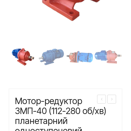
Мотор-редуктор
ото
ото
3МП-40 (112-280 об/хв)
р-
р-
планетарний
ред
ред
одноступеневий