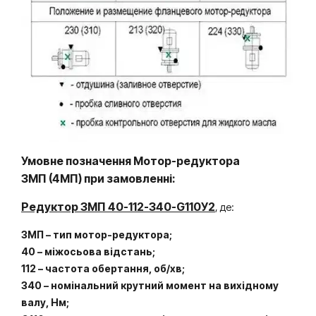
Умовне позначення Мотор-редуктора
3МП
(4МП)
при замовленні:
Редуктор 3МП 40-112-340-G110У2
, де:
3МП – тип мотор-редуктора;
40 – міжосьова відстань;
112 – частота обертання, об/хв;
340 – номінальний крутний момент на вихідному
валу, Нм;