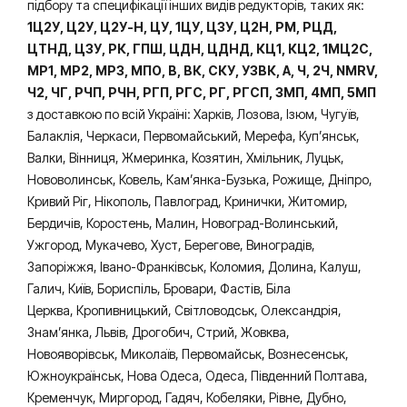
підбору та специфікації інших видів редукторів, таких як:
1Ц2У, Ц2У, Ц2У-Н, ЦУ, 1ЦУ, Ц3У, Ц2Н, РМ, РЦД,
ЦТНД, ЦЗУ, РК, ГПШ, ЦДН, ЦДНД, КЦ1, КЦ2, 1МЦ2С,
МР1, МР2, МР3, МПО, В, ВК, СКУ, УЗВК, А, Ч, 2Ч, NMRV,
Ч2, ЧГ, РЧП, РЧН, РГП, РГС, РГ, РГСП, 3МП, 4МП, 5МП
з доставкою по всій Україні: Харків, Лозова, Ізюм, Чугуїв,
Балаклія, Черкаси, Первомайський, Мерефа, Куп’янськ,
Валки, Вінниця, Жмеринка, Козятин, Хмільник, Луцьк,
Нововолинськ, Ковель, Кам’янка-Бузька, Рожище, Дніпро,
Кривий Ріг, Нікополь, Павлоград, Кринички, Житомир,
Бердичів, Коростень, Малин, Новоград-Волинський,
Ужгород, Мукачево, Хуст, Берегове, Виноградів,
Запоріжжя, Івано-Франківськ, Коломия, Долина, Калуш,
Галич, Київ, Бориспіль, Бровари, Фастів, Біла
Церква, Кропивницький, Світловодськ, Олександрія,
Знам’янка, Львів, Дрогобич, Стрий, Жовква,
Новояворівськ, Миколаїв, Первомайськ, Вознесенськ,
Южноукраїнськ, Нова Одеса, Одеса, Південний Полтава,
Кременчук, Миргород, Гадяч, Кобеляки, Рівне, Дубно,