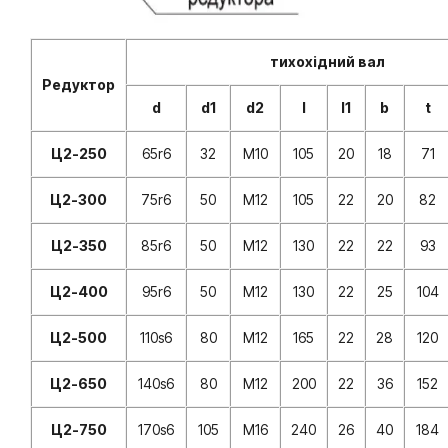
тихохідний вал
Редуктор
d
d1
d2
l
l1
b
t
Ц2-250
65r6
32
М10
105
20
18
71
Ц2-300
75r6
50
М12
105
22
20
82
Ц2-350
85r6
50
М12
130
22
22
93
Ц2-400
95r6
50
М12
130
22
25
104
Ц2-500
110s6
80
М12
165
22
28
120
Ц2-650
140s6
80
М12
200
22
36
152
Ц2-750
170s6
105
М16
240
26
40
184