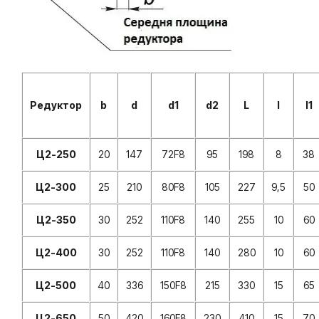
Редуктор
b
d
d1
d2
L
l
l1
Ц2-250
20
147
72F8
95
198
8
38
Ц2-300
25
210
80F8
105
227
9,5
50
Ц2-350
30
252
110F8
140
255
10
60
Ц2-400
30
252
110F8
140
280
10
60
Ц2-500
40
336
150F8
215
330
15
65
Ц2-650
50
420
160F8
230
410
15
70