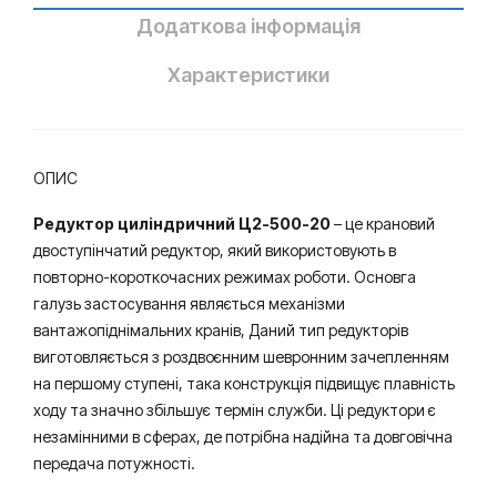
Додаткова інформація
Характеристики
ОПИС
Редуктор циліндричний Ц2-500-20
– це крановий
двоступінчатий редуктор, який використовують в
повторно-короткочасних режимах роботи. Основга
галузь застосування являється механізми
вантажопіднімальних кранів, Даний тип редукторів
виготовляється з роздвоєнним шевронним зачепленням
на першому ступені, така конструкція підвищує плавність
ходу та значно збільшує термін служби. Ці редуктори є
незамінними в сферах, де потрібна надійна та довговічна
передача потужності.