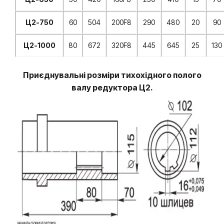
Ц2-750
60
504
200F8
290
480
20
90
Ц2-1000
80
672
320F8
445
645
25
130
Приєднувальні розміри
тихохідного полого
валу редуктора Ц2.