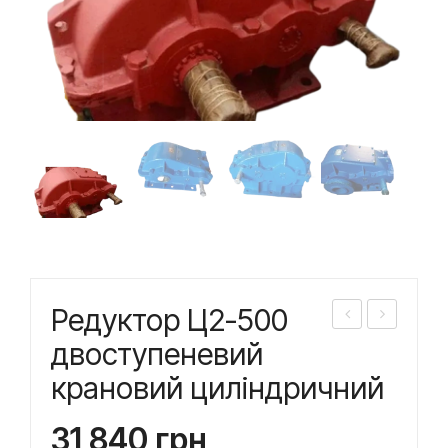
Редуктор Ц2-500
еду
еду
двоступеневий
кто
кто
крановий циліндричний
р
р
Ц2-
Ц2-
31 840
грн