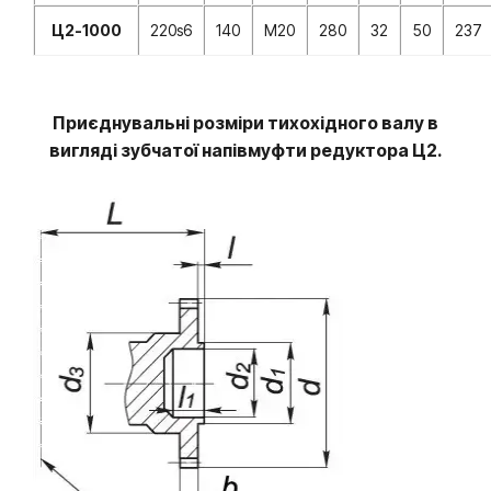
Ц2-1000
220s6
140
М20
280
32
50
237
Приєднувальні розміри
тихохідного валу в
вигляді зубчатої напівмуфти редуктора Ц2
.