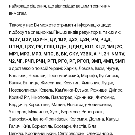
найкраще рішення, що відповідає вашим технічним
вимогам.
Також у нас Ви можете отримати інформацію щодо
підбору та специфікації інших видів редукторів, таких як:
1Ц2У, Ц2У, Ц2У-Н, ЦУ, 1ЦУ, Ц3У, Ц2Н, РМ, РЦД,
ЦТНД, ЦЗУ, РК, ГПШ, ЦДН, ЦДНД, КЦ1, КЦ2, 1МЦ2С,
МР1, МР2, МР3, МПО, В, ВК, СКУ, УЗВК, А, Ч, 2Ч, NMRV,
Ч2, ЧГ, РЧП, РЧН, РГП, РГС, РГ, РГСП, 3МП, 4МП, 5МП
з доставкою по всій Україні: Харків, Лозова, Ізюм, Чугуїв,
Балаклія, Черкаси, Первомайський, Мерефа, Куп’янськ,
Валки, Вінниця, Жмеринка, Козятин, Хмільник, Луцьк,
Нововолинськ, Ковель, Кам’янка-Бузька, Рожище, Дніпро,
Кривий Ріг, Нікополь, Павлоград, Кринички, Житомир,
Бердичів, Коростень, Малин, Новоград-Волинський,
Ужгород, Мукачево, Хуст, Берегове, Виноградів,
Запоріжжя, Івано-Франківськ, Коломия, Долина, Калуш,
Галич, Київ, Бориспіль, Бровари, Фастів, Біла
Церква, Кропивницький, Світловодськ, Олександрія,