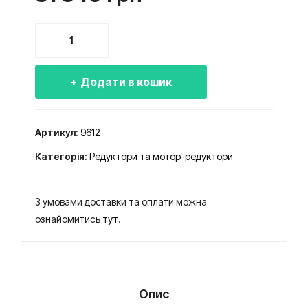
400
650
дво
дво
Редуктор
сту
сту
Ц2-
пен
пен
500
еви
еви
Додати в кошик
двоступеневий
й
й
крановий
циліндричний
кра
кра
Артикул:
9612
кількість
нов
нов
Категорія:
Редуктори та мотор-редуктори
ий
ий
цилі
цилі
ндр
ндр
З умовами доставки та оплати можна
ичн
ичн
ознайомитись
тут
.
ий
ий
Опис