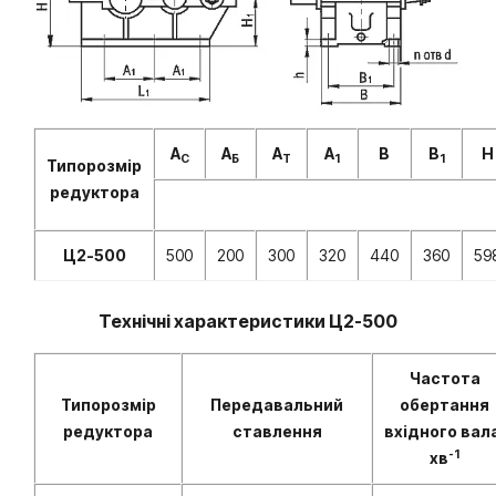
А
А
А
А
В
В
Н
C
Б
T
1
1
Типорозмір
редуктора
Ц2-500
500
200
300
320
440
360
59
Технічні характеристики Ц2-500
Частота
Типорозмір
Передавальний
обертання
редуктора
ставлення
вхідного вал
-1
хв