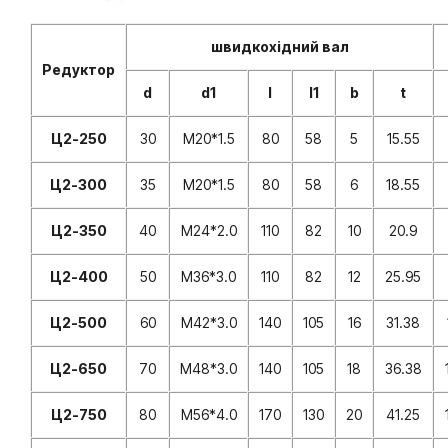
швидкохідний вал
Редуктор
d
d1
l
l1
b
t
Ц2-250
30
M20*1.5
80
58
5
15.55
Ц2-300
35
M20*1.5
80
58
6
18.55
Ц2-350
40
M24*2.0
110
82
10
20.9
Ц2-400
50
M36*3.0
110
82
12
25.95
Ц2-500
60
M42*3.0
140
105
16
31.38
Ц2-650
70
M48*3.0
140
105
18
36.38
Ц2-750
80
M56*4.0
170
130
20
41.25