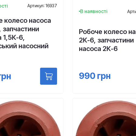
ості
Артикул: 16937
В наявності
Арти
е колесо насоса
, запчастини
Робоче колесо н
 1,5К-6,
2К-6, запчастини
ський насосний
насоса 2К-6
990
грн
грн