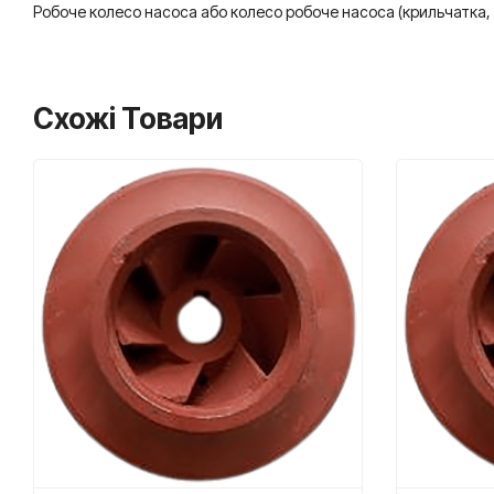
Робоче колесо насоса або колесо робоче насоса (крильчатка, т
Схожі Товари