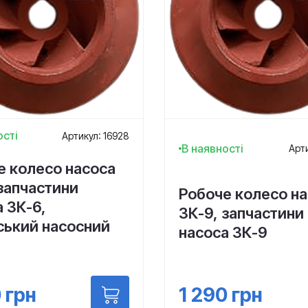
ості
Артикул: 16928
В наявності
Арти
е колесо насоса
запчастини
Робоче колесо н
 3К-6,
3К-9, запчастини
ський насосний
насоса 3К-9
1 290
грн
0
грн