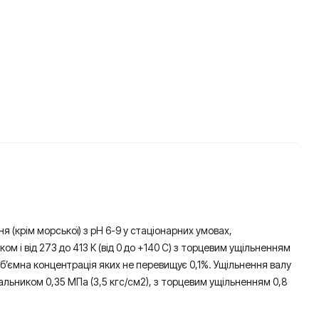
 (крім морської) з рН 6-9 у стаціонарних умовах,
ом і від 273 до 413 К (від 0 до +140 С) з торцевим ущільненням
 об’ємна концентрація яких не перевищує 0,1%. Ущільнення валу
сальником 0,35 МПа (3,5 кгс/см2), з торцевим ущільненням 0,8