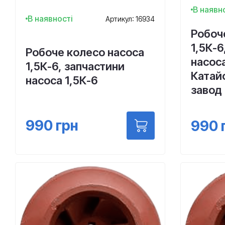
В наявн
В наявності
Артикул: 16934
Робоч
1,5К-6
Робоче колесо насоса
насоса
1,5К-6, запчастини
Катай
насоса 1,5К-6
завод
990
грн
990