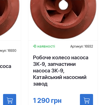
В наявності
Артикул: 16932
кул: 16930
Робоче колесо насоса
3К-9, запчастини
асоса
насоса 3К-9,
Катайський насосний
завод
1 290
грн