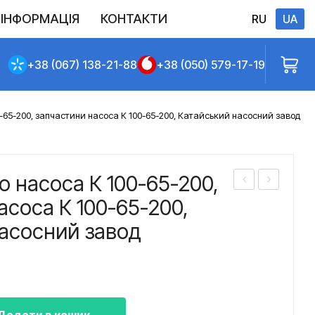
ІНФОРМАЦІЯ
КОНТАКТИ
RU
UA
Виконані постачання
Політика конфіденційності
Повернення
Доставлення та сплата
Договір публічної оферти
+38 (067) 138-21-88
+38 (050) 579-17-19
-65-200, запчастини насоса К 100-65-200, Катайський насосний завод
о насоса К 100-65-200,
обо
обо
асоса К 100-65-200,
че
че
асосний завод
кол
кол
есо
есо
нас
нас
оса
оса