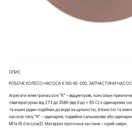
ОПИС
РОБОЧЕ КОЛЕСО НАСОСА К 100-65-200, ЗАПЧАСТИНИ НАСОС
Агрегати електронасосні “К” – відцентрові, консольні призначе
температурою від 273 до 358К (від 0 до + 85 С) з одинарним саль
та інших рідин подібних до води за щільністю, в’язкістю та хі
насосів типу “К” – одинарне, подвійне сальникове або одинарне
МПа (8,0 кгс/см2). Матеріал проточної частини – сірий чавун.