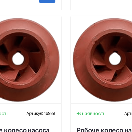
ості
В наявності
Артикул: 16938
Арт
е колесо насоса
Робоче колесо н