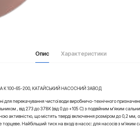
Опис
Характеристики
А К 100-65-200, КАТАЙСЬКИЙ НАСОСНИЙ ЗАВОД
ні для перекачування чистої води виробничо-технічного призначення
ником , від 273 до 378К (від 0 до +105 С) з подвійним м’яким сальник
мічною активністю, що містять тверді включення розміром до 0,2 мм,
 торцеве. Найбільший тиск на вході в насос: для насосів з м’яким 