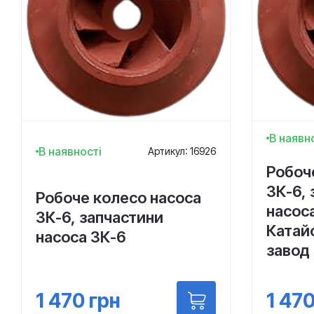
В наявн
В наявності
Артикул: 16926
Робоч
3К-6, 
Робоче колесо насоса
насоса
3К-6, запчастини
Катай
насоса 3К-6
завод
1 470
грн
1 47