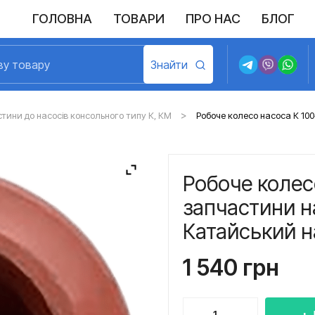
ГОЛОВНА
ТОВАРИ
ПРО НАС
БЛОГ
стини до насосів консольного типу К, КМ
Робоче колесо насоса К 100
Робоче колес
запчастини н
Катайський н
1 540
грн
Робоче