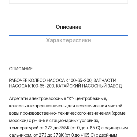
100-
-
-
65-
65-
65-
200,
200
250
Описание
Катайский
насосный
Характеристики
завод
ОПИСАНИЕ
РАБОЧЕЕ КОЛЕСО НАСОСА К 100-65-200, ЗАПЧАСТИ
НАСОСА К 100-65-200, КАТАЙСКИЙ НАСОСНЫЙ ЗАВОД
Агрегаты электронасосные “К”- центробежные,
консольные предназначены для перекачивания чистой
воды производственно-технического назначения (кроме
морской) с рН 6-9 в стационарных условиях,
температурой от 273 до 358К (от 0 до + 85 С) с одинарным
сальником, от 273 до 378К (от 0 до +105 С) с двойным