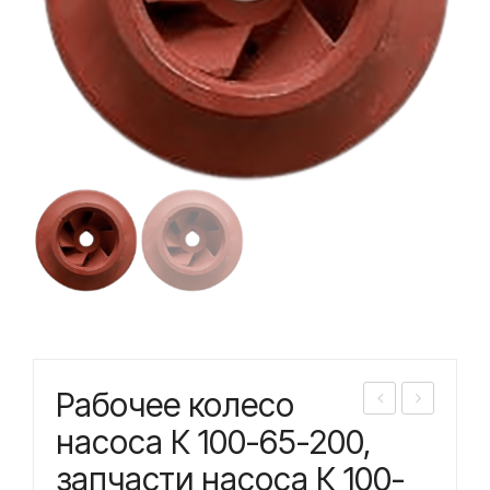
Рабочее колесо
або
або
насоса К 100-65-200,
чее
чее
запчасти насоса К 100-
кол
кол